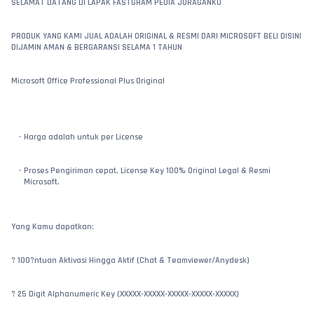
SELAMAT DATANG DI LAPAK FASTGRAM PEDIA JURAGANKU
PRODUK YANG KAMI JUAL ADALAH ORIGINAL & RESMI DARI MICROSOFT BELI DISINI 
DIJAMIN AMAN & BERGARANSI SELAMA 1 TAHUN
Microsoft Office Professional Plus Original
Harga adalah untuk per License
Proses Pengiriman cepat, License Key 100% Original Legal & Resmi 
Microsoft.
Yang Kamu dapatkan:
? 100?ntuan Aktivasi Hingga Aktif (Chat & Teamviewer/Anydesk)
? 25 Digit Alphanumeric Key (XXXXX-XXXXX-XXXXX-XXXXX-XXXXX)