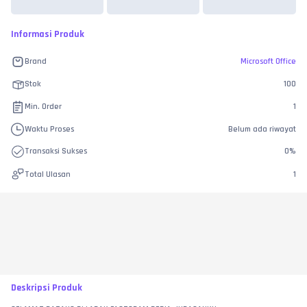
Informasi Produk
Brand
Microsoft Office
Stok
100
Min. Order
1
Waktu Proses
Belum ada riwayat
Transaksi Sukses
0
%
Total Ulasan
1
Deskripsi Produk