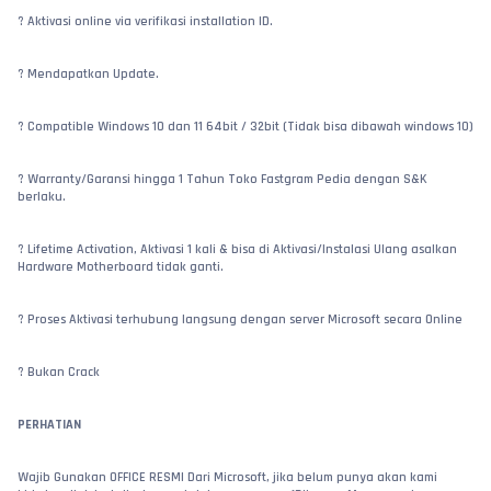
? Aktivasi online via verifikasi installation ID.
? Mendapatkan Update.
? Compatible Windows 10 dan 11 64bit / 32bit (Tidak bisa dibawah windows 10)
? Warranty/Garansi hingga 1 Tahun Toko Fastgram Pedia dengan S&K 
berlaku.
? Lifetime Activation, Aktivasi 1 kali & bisa di Aktivasi/Instalasi Ulang asalkan 
Hardware Motherboard tidak ganti.
? Proses Aktivasi terhubung langsung dengan server Microsoft secara Online
? Bukan Crack
PERHATIAN
Wajib Gunakan OFFICE RESMI Dari Microsoft, jika belum punya akan kami 