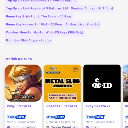
Top Up via Link Shadowverse: Worlds Beyond
Top Up via Link Ragnarok V Returns SEA
Voucher Amazon Gift Card
Game Key Stick Fight: The Game - CD Keys
Game Key Human: Fall Flat - CD Keys
Aplikasi Live Litmatch
Voucher Monster Hunter Wilds CD Keys (SEA Only)
Item dan Skin Abyss - Roblox
Produk Relevan
Ruby Pickaxe x1
Sapphire Pickaxe x1
Ruby Pickaxe x1
R
Metal Slug Awakening
Metal Slug Awakening
Metal Slug Awakening
Me
Donquixoteshop
Center Cegel Seal
xoccid