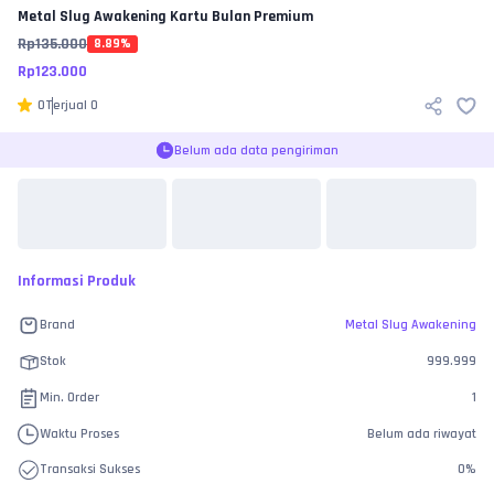
Metal Slug Awakening
Kartu Bulan Premium
Rp
135.000
8.89
%
Rp
123.000
0
Terjual
0
Belum ada data pengiriman
Informasi Produk
Brand
Metal Slug Awakening
Stok
999.999
Min. Order
1
Waktu Proses
Belum ada riwayat
Transaksi Sukses
0
%