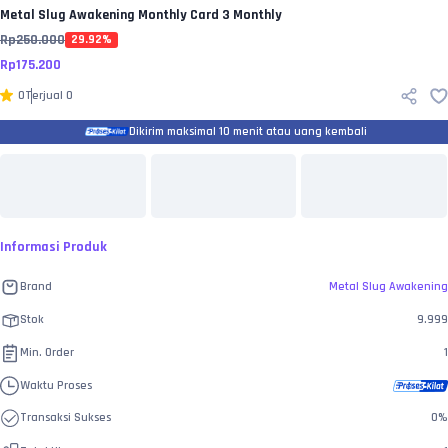
Metal Slug Awakening
Monthly Card 3 Monthly
Rp
250.000
29.92
%
Rp
175.200
0
Terjual
0
Dikirim maksimal 10 menit atau uang kembali
Informasi Produk
Brand
Metal Slug Awakening
Stok
9.999
Min. Order
1
Waktu Proses
Transaksi Sukses
0
%