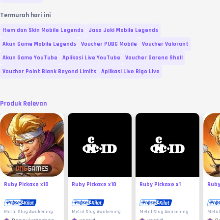
Termurah hari ini
Item dan Skin Mobile Legends
Jasa Joki Mobile Legends
Akun Game Mobile Legends
Voucher PUBG Mobile
Voucher Valorant
Akun Game YouTube
Aplikasi Live YouTube
Voucher Garena Shell
Voucher Point Blank Beyond Limits
Aplikasi Live Bigo Live
Produk Relevan
Ruby Pickaxe x10
Ruby Pickaxe x10
Ruby Pickaxe x1
Ruby
Metal Slug Awakening
Metal Slug Awakening
Metal Slug Awakening
Metal