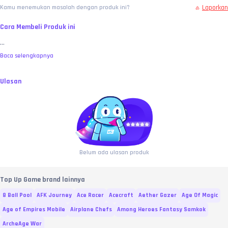
Laporkan
Kamu menemukan masalah dengan produk ini?
Cara Membeli Produk ini
...
Baca selengkapnya
Ulasan
Belum ada ulasan produk
Top Up Game brand lainnya
8 Ball Pool
AFK Journey
Ace Racer
Acecraft
Aether Gazer
Age Of Magic
Age of Empires Mobile
Airplane Chefs
Among Heroes Fantasy Samkok
ArcheAge War