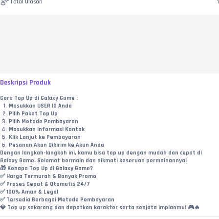
Total Ulasan
1
Deskripsi Produk
Cara Top Up di Galaxy Game :
Masukkan USER ID Anda
Pilih Paket Top Up
Pilih Metode Pembayaran
Masukkan Informasi Kontak
Klik Lanjut ke Pembayaran
Pesanan Akan Dikirim ke Akun Anda
Dengan langkah-langkah ini, kamu bisa top up dengan mudah dan cepat di 
Galaxy Game. Selamat bermain dan nikmati keseruan permainannya!
🎁 Kenapa Top Up di Galaxy Game?
✅ Harga Termurah & Banyak Promo
✅ Proses Cepat & Otomatis 24/7
✅ 100% Aman & Legal
✅ Tersedia Berbagai Metode Pembayaran
💎 Top up sekarang dan dapatkan karakter serta senjata impianmu! 🎮🔥