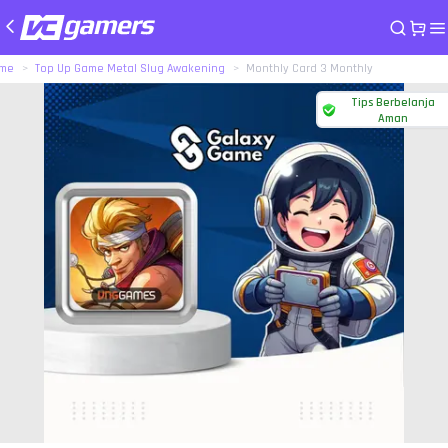
me
Top Up Game Metal Slug Awakening
Monthly Card 3 Monthly
Tips Berbelanja
Aman