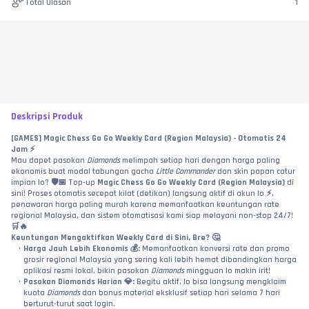
Total Ulasan
1
Deskripsi Produk
[GAMES] Magic Chess Go Go Weekly Card (Region Malaysia) - Otomatis 24 
Jam ⚡
Mau dapet pasokan 
Diamonds
 melimpah setiap hari dengan harga paling 
ekonomis buat modal tabungan gacha 
Little Commander
 dan skin papan catur 
impian lo? 🛡️📅 Top-up 
Magic Chess Go Go Weekly Card (Region Malaysia)
 di 
sini! Proses otomatis secepat kilat (detikan) langsung aktif di akun lo ⚡, 
penawaran harga paling murah karena memanfaatkan keuntungan rate 
regional Malaysia, dan sistem otomatisasi kami siap melayani non-stop 24/7! 
🛒🔥
Keuntungan Mengaktifkan Weekly Card di Sini, Bre? 🤔
Harga Jauh Lebih Ekonomis 💰:
 Memanfaatkan konversi rate dan promo 
grosir regional Malaysia yang sering kali lebih hemat dibandingkan harga 
aplikasi resmi lokal, bikin pasokan 
Diamonds
 mingguan lo makin irit!
Pasokan Diamonds Harian 💎:
 Begitu aktif, lo bisa langsung mengklaim 
kuota 
Diamonds
 dan bonus material eksklusif setiap hari selama 7 hari 
berturut-turut saat login.