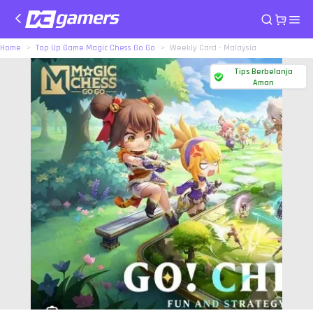
Home
Top Up Game Magic Chess Go Go
Weekly Card - Malaysia
Tips Berbelanja
Aman