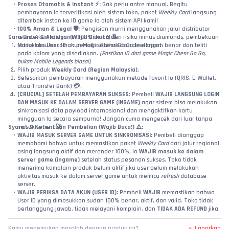
Proses Otomatis & Instant ⚡:
 Gak perlu antre manual. Begitu 
pembayaran lo terverifikasi oleh sistem toko, paket 
Weekly Card
 langsung 
ditembak instan ke ID game lo oleh sistem API kami!
100% Aman & Legal 🛡️:
 Pengisian murni menggunakan jalur distributor 
Cara Order & Aktivasi (Wajib Diikuti!) 📝:
resmi. Akun lo dijamin 100% aman dari risiko minus diamonds, pembekuan 
Masukkan 
saldo, atau ancaman penalti sepihak dari developer!
User ID
 akun Magic Chess Go Go lo dengan benar dan teliti 
pada kolom yang disediakan. 
(Pastikan ID dari game Magic Chess Go Go, 
bukan Mobile Legends biasa!)
Pilih produk 
Weekly Card (Region Malaysia)
.
Selesaikan pembayaran menggunakan metode favorit lo (QRIS, E-Wallet, 
atau Transfer Bank) 💳.
[CRUCIAL] SETELAH PEMBAYARAN SUKSES:
 Pembeli 
WAJIB LANGSUNG LOGIN 
DAN MASUK KE DALAM SERVER GAME (INGAME)
 agar sistem bisa melakukan 
sinkronisasi data payload internasional dan mengaktifkan kartu 
mingguan lo secara sempurna! Jangan cuma mengecek dari luar tanpa 
Syarat & Ketentuan Pembelian (Wajib Baca!) ⚠️:
masuk server! 🚀
WAJIB MASUK SERVER GAME UNTUK SINKRONISASI:
 Pembeli dianggap 
memahami bahwa untuk memastikan paket 
Weekly Card
 dari jalur regional 
asing langsung aktif dan merender 100%, lo 
WAJIB masuk ke dalam 
server game (ingame)
 setelah status pesanan sukses. Toko tidak 
menerima komplain produk belum aktif jika user belum melakukan 
aktivitas masuk ke dalam server game untuk memicu 
refresh
 database 
server.
WAJIB PERIKSA DATA AKUN (USER ID):
 Pembeli 
WAJIB
 memastikan bahwa 
User ID yang dimasukkan sudah 100% benar, aktif, dan valid. Toko tidak 
bertanggung jawab, tidak melayani komplain, dan 
TIDAK ADA REFUND
 jika 
item gagal masuk atau salah kirim ke akun lain akibat kelalaian pembeli 
dalam menginput data!
Laporkan
Kamu menemukan masalah dengan produk ini?