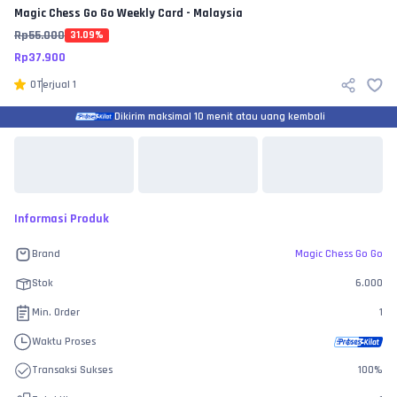
Magic Chess Go Go
Weekly Card - Malaysia
Rp
55.000
31.09
%
Rp
37.900
0
Terjual
1
Dikirim maksimal 10 menit atau uang kembali
Informasi Produk
Brand
Magic Chess Go Go
Stok
6.000
Min. Order
1
Waktu Proses
Transaksi Sukses
100
%