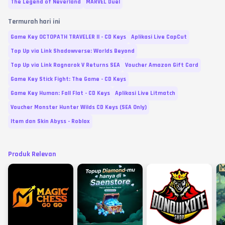
The Legend of Neverland
MARVEL Duel
Termurah hari ini
Game Key OCTOPATH TRAVELER II - CD Keys
Aplikasi Live CapCut
Top Up via Link Shadowverse: Worlds Beyond
Top Up via Link Ragnarok V Returns SEA
Voucher Amazon Gift Card
Game Key Stick Fight: The Game - CD Keys
Game Key Human: Fall Flat - CD Keys
Aplikasi Live Litmatch
Voucher Monster Hunter Wilds CD Keys (SEA Only)
Item dan Skin Abyss - Roblox
Produk Relevan