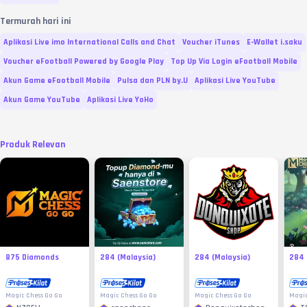
Termurah hari ini
Aplikasi Live imo International Calls and Chat
Voucher iTunes
E-Wallet i.saku
Voucher eFootball Powered by Google Play
Top Up Via Login eFootball Mobile
Akun Game eFootball Mobile
Pulsa dan PLN by.U
Aplikasi Live YouTube
Akun Game YouTube
Aplikasi Live YoHo
Produk Relevan
875 Diamonds
284 (Malaysia)
284 (Malaysia)
284 
Magic Chess Go Go
Magic Chess Go Go
Magic Chess Go Go
Magic