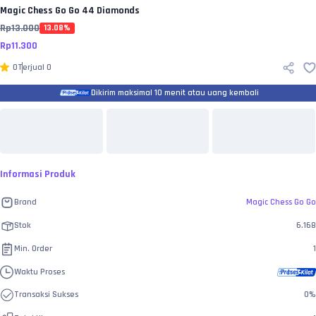
Magic Chess Go Go
44 Diamonds
Rp
13.000
13.08
%
Rp
11.300
0
Terjual
0
Dikirim maksimal 10 menit atau uang kembali
Informasi Produk
Brand
Magic Chess Go Go
Stok
6.168
Min. Order
1
Waktu Proses
Transaksi Sukses
0
%