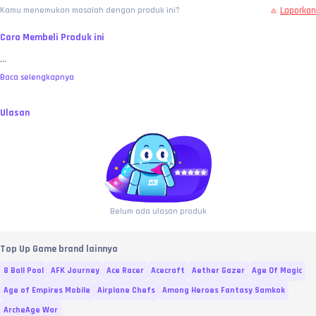
Laporkan
Kamu menemukan masalah dengan produk ini?
Cara Membeli Produk ini
...
Baca selengkapnya
Ulasan
Belum ada ulasan produk
Top Up Game brand lainnya
8 Ball Pool
AFK Journey
Ace Racer
Acecraft
Aether Gazer
Age Of Magic
Age of Empires Mobile
Airplane Chefs
Among Heroes Fantasy Samkok
ArcheAge War