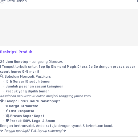
Total Ulasan
1
Deskripsi Produk
24 Jam Nonstop
 – Langsung Diproses 
| Tempat terbaik untuk 
Top Up Diamond Magic Chess Go Go
 dengan 
proses super 
cepat hanya 0–5 menit!
🔍 Sebelum Membeli, Pastikan:
ID & Server ID sudah benar
Jumlah pesanan sesuai keinginan
Produk yang dipilih benar
Kesalahan penulisan ID bukan menjadi tanggung jawab kami.
💎 Kenapa Harus Beli di Renetopup?
⭐ 
Harga Termurah!
⚡ 
Fast Response
🚀 
Proses Super Cepat
🛡️ 
Produk 100% Legal & Aman
Dengan bertransaksi, Anda 
setuju
 dengan syarat & ketentuan kami.
✨ 
Tunggu apa lagi? Yuk, top up sekarang!
 ✨