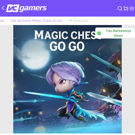
me
Top Up Game Magic Chess Go Go
44 Diamonds
Tips Berbelanja
Aman