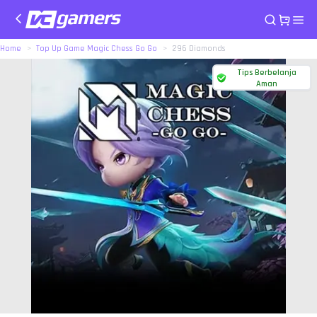
Home
Top Up Game Magic Chess Go Go
296 Diamonds
Tips Berbelanja
Aman