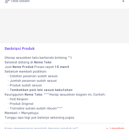
Total Ulasan
4
Deskripsi Produk
(Harap sesuaikan teks bertanda bintang **)
Selamat datang di 
Nama Toko
Jual 
Nama Produk
 Proses cepat 
1-5 menit
Sebelum membeli pastikan:
Catatan pesanan sudah sesuai
Jumlah pesanan sudah sesuai
Produk sudah sesuai
Tambahkan poin lain sesuai kebutuhan
Keunggulan 
Nama Toko
: ****Harap sesuaikan bagian ini. Contoh:
Fast Respon
Produk Original
Transaksi sukses sudah ribuan****
Membeli = Menyetujui
Tunggu apa lagi yuk belanja sekarang jugaa
Laporkan
Kamu menemukan masalah dengan produk ini?