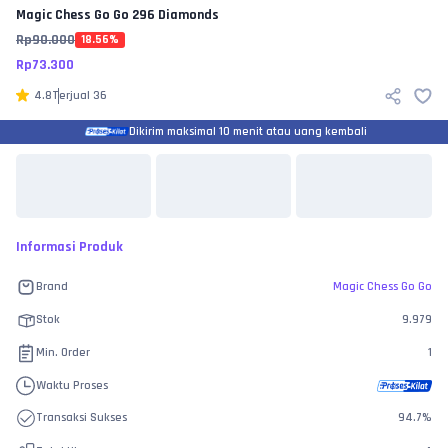
Magic Chess Go Go
296 Diamonds
Rp
90.000
18.56
%
Rp
73.300
4.8
Terjual
36
Dikirim maksimal 10 menit atau uang kembali
Informasi Produk
Brand
Magic Chess Go Go
Stok
9.979
Min. Order
1
Waktu Proses
Transaksi Sukses
94.7
%