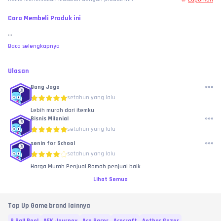
Cara Membeli Produk ini
...
Baca selengkapnya
Ulasan
Bang Jago
setahun yang lalu
Lebih murah dari itemku
Bisnis Milenial
setahun yang lalu
senin for School
setahun yang lalu
Harga Murah Penjual Ramah penjual baik
Lihat Semua
Top Up Game brand lainnya
8 Ball Pool
AFK Journey
Ace Racer
Acecraft
Aether Gazer