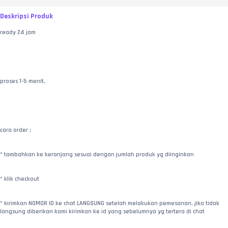
Deskripsi Produk
ready 24 jam
proses 1-5 menit,
cara order ;
* tambahkan ke keranjang sesuai dengan jumlah produk yg diinginkan
* klik checkout
* kirimkan NOMOR ID ke chat LANGSUNG setelah melakukan pemesanan. jika tidak 
langsung diberikan kami kirimkan ke id yang sebelumnya yg tertera di chat