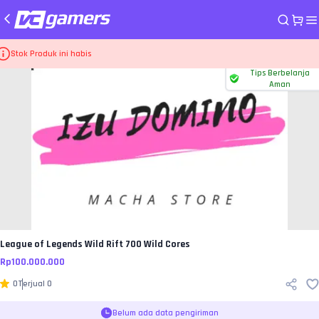
me
Top Up Game League of Legends Wild Rift
700 Wild Cores
Stok Produk ini habis
Tips Berbelanja
Aman
League of Legends Wild Rift
700 Wild Cores
Rp
100.000.000
0
Terjual
0
Belum ada data pengiriman