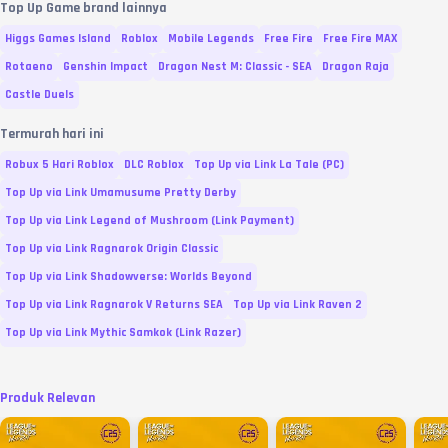
Top Up Game brand lainnya
Higgs Games Island
Roblox
Mobile Legends
Free Fire
Free Fire MAX
Rotaeno
Genshin Impact
Dragon Nest M: Classic - SEA
Dragon Raja
Castle Duels
Termurah hari ini
Robux 5 Hari Roblox
DLC Roblox
Top Up via Link La Tale (PC)
Top Up via Link Umamusume Pretty Derby
Top Up via Link Legend of Mushroom (Link Payment)
Top Up via Link Ragnarok Origin Classic
Top Up via Link Shadowverse: Worlds Beyond
Top Up via Link Ragnarok V Returns SEA
Top Up via Link Raven 2
Top Up via Link Mythic Samkok (Link Razer)
Produk Relevan