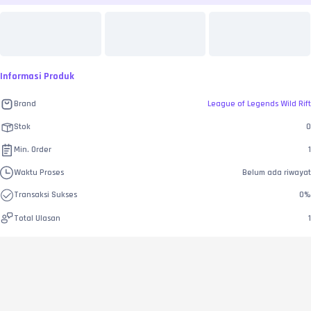
Informasi Produk
Brand
League of Legends Wild Rift
Stok
0
Min. Order
1
Waktu Proses
Belum ada riwayat
Transaksi Sukses
0
%
Total Ulasan
1