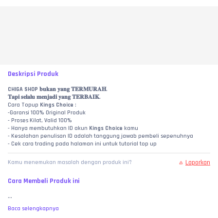
Deskripsi Produk
CHIGA SHOP
 𝐛𝐮𝐤𝐚𝐧 𝐲𝐚𝐧𝐠 𝐓𝐄𝐑𝐌𝐔𝐑𝐀𝐇.
𝐓𝐚𝐩𝐢 𝐬𝐞𝐥𝐚𝐥𝐮 𝐦𝐞𝐧𝐣𝐚𝐝𝐢 𝐲𝐚𝐧𝐠 𝐓𝐄𝐑𝐁𝐀𝐈𝐊.
Cara Topup 
Kings Choice
 :
-Garansi 100% Original Produk
- Proses Kilat, Valid 100%
- Hanya membutuhkan ID akun 
Kings Choice
 kamu
- Kesalahan penulisan ID adalah tanggung jawab pembeli sepenuhnya
- Cek cara trading pada halaman ini untuk tutorial top up
Laporkan
Kamu menemukan masalah dengan produk ini?
Cara Membeli Produk ini
...
Baca selengkapnya