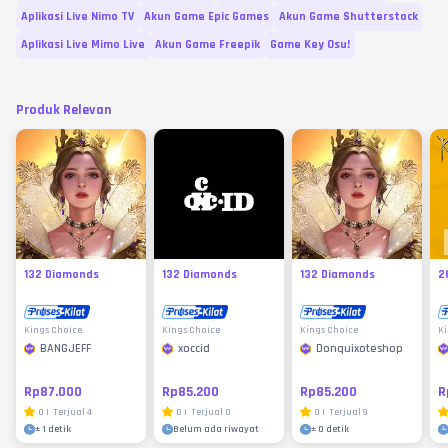
Aplikasi Live Nimo TV
Akun Game Epic Games
Akun Game Shutterstock
Aplikasi Live Mimo Live
Akun Game Freepik
Game Key Osu!
Produk Relevan
132 Diamonds
132 Diamonds
132 Diamonds
2
Kings Choice
Kings Choice
Kings Choice
Ki
BANGJEFF
xoccid
Donquixoteshop
Rp87.000
Rp85.200
Rp85.200
R
0
|
Terjual
4
0
|
Terjual
0
0
|
Terjual
9
±
1 detik
Belum ada riwayat
±
0 detik