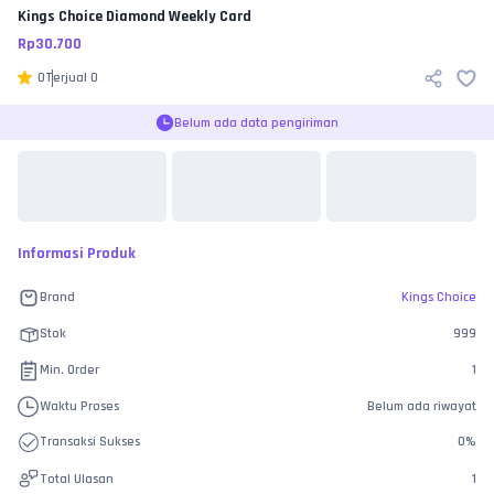
Kings Choice
Diamond Weekly Card
Rp
30.700
0
Terjual
0
Belum ada data pengiriman
Informasi Produk
Brand
Kings Choice
Stok
999
Min. Order
1
Waktu Proses
Belum ada riwayat
Transaksi Sukses
0
%
Total Ulasan
1