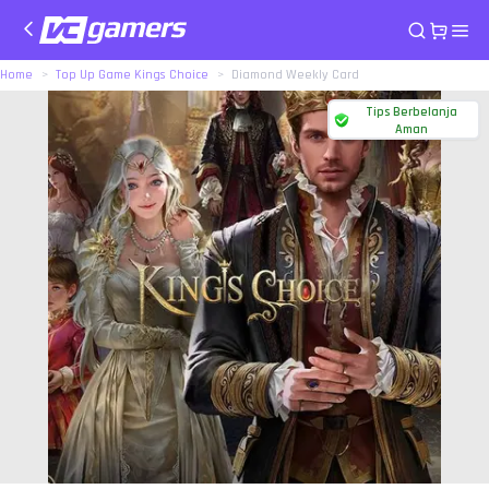
Home
Top Up Game Kings Choice
Diamond Weekly Card
Tips Berbelanja
Aman