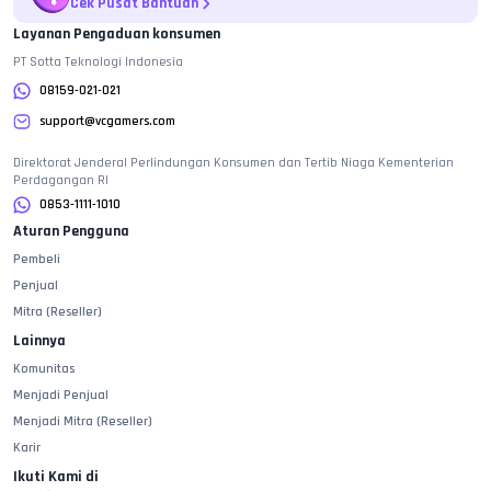
Cek Pusat Bantuan
Layanan Pengaduan konsumen
PT Sotta Teknologi Indonesia
08159-021-021
support@vcgamers.com
Direktorat Jenderal Perlindungan Konsumen dan Tertib Niaga Kementerian
Perdagangan RI
0853-1111-1010
Aturan Pengguna
Pembeli
Penjual
Mitra (Reseller)
Lainnya
Komunitas
Menjadi Penjual
Menjadi Mitra (Reseller)
Karir
Ikuti Kami di