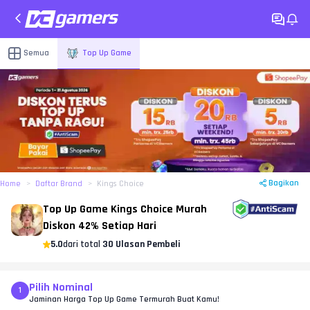
Semua
Top Up Game
Bagikan
Home
Daftar Brand
Kings Choice
Top Up Game Kings Choice Murah
Diskon 42% Setiap Hari
5.0
dari total
30 Ulasan Pembeli
Pilih Nominal
1
Jaminan Harga Top Up Game Termurah Buat Kamu!