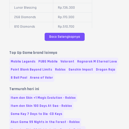
Lunar Blessing
Rp.
136.300
268 Diamonds
Rp.
170.300
810 Diamonds
Rp.
510.700
1360 Diamonds
Rp.
851.200
Baca Selengkapnya
2750 Diamonds
Rp.
1.702.300
Top Up Game brand lainnya
Card
Mobile Legends
PUBG Mobile
Valorant
Ragnarok M Eternal Love
Variasi
Harga
Point Blank Beyond Limits
Roblox
Genshin Impact
Dragon Raja
8 Ball Pool
Arena of Valor
Weekly Card
Rp.
6.900
Diamond Weekly Card
Rp.
34.100
Termurah hari ini
Monthly Card
Rp.
34.100
Item dan Skin +1 Magic Evolution - Roblox
Item dan Skin 100 Days At Sea - Roblox
Lunar Blessing
Rp.
136.300
Game Key 7 Days to Die -CD Keys
Yearly Card
Rp.
323.500
Akun Game 99 Nights in the Forest - Roblox
Variasi dan Harga diperbarui pada
06
Agustus
2026