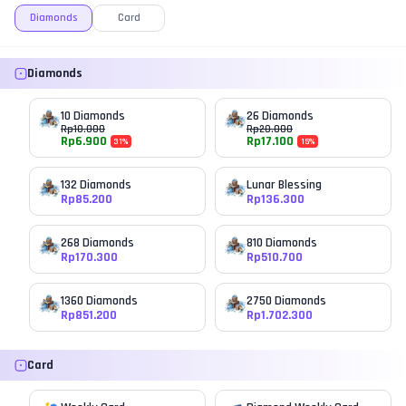
Diamonds
Card
Diamonds
10 Diamonds
26 Diamonds
Rp
10.000
Rp
20.000
Rp
6.900
Rp
17.100
31
%
15
%
132 Diamonds
Lunar Blessing
Rp
85.200
Rp
136.300
268 Diamonds
810 Diamonds
Rp
170.300
Rp
510.700
1360 Diamonds
2750 Diamonds
Rp
851.200
Rp
1.702.300
Card