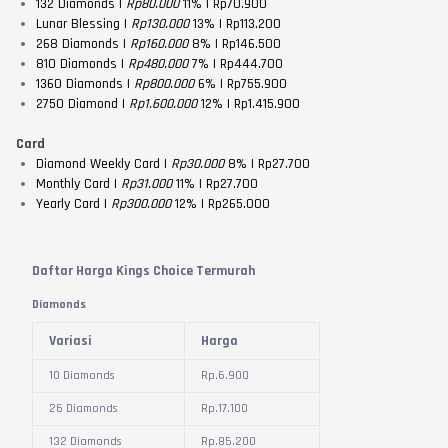
132 Diamonds |
Rp80.000
11% | Rp70.900
Lunar Blessing |
Rp130.000
13% | Rp113.200
268 Diamonds |
Rp160.000
8% | Rp146.500
810 Diamonds |
Rp480.000
7% | Rp444.700
1360 Diamonds |
Rp800.000
6% | Rp755.900
2750 Diamond |
Rp1.600.000
12% | Rp1.415.900
Card
Diamond Weekly Card |
Rp30.000
8% | Rp27.700
Monthly Card |
Rp31.000
11% | Rp27.700
Yearly Card |
Rp300.000
12% | Rp265.000
Daftar Harga Kings Choice Termurah
Diamonds
Variasi
Harga
10 Diamonds
Rp.
6.900
26 Diamonds
Rp.
17.100
132 Diamonds
Rp.
85.200