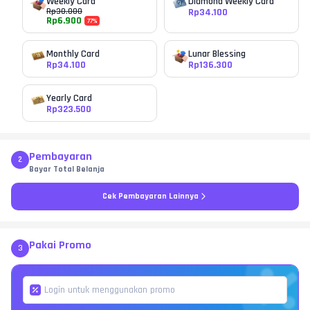
Weekly Card
Diamond Weekly Card
Rp
30.000
Rp
34.100
Rp
6.900
77
%
Monthly Card
Lunar Blessing
Rp
34.100
Rp
136.300
Yearly Card
Rp
323.500
Pembayaran
2
Bayar Total Belanja
Cek Pembayaran Lainnya
Pakai Promo
3