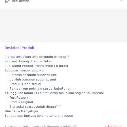
Total Ulasan
5
Deskripsi Produk
(Harap sesuaikan teks bertanda bintang **)
Selamat datang di 
Nama Toko
Jual 
Nama Produk
 Proses cepat 
1-5 menit
Sebelum membeli pastikan:
Catatan pesanan sudah sesuai
Jumlah pesanan sudah sesuai
Produk sudah sesuai
Tambahkan poin lain sesuai kebutuhan
Keunggulan 
Nama Toko
: ****Harap sesuaikan bagian ini. Contoh:
Fast Respon
Produk Original
Transaksi sukses sudah ribuan****
Membeli = Menyetujui
Tunggu apa lagi yuk belanja sekarang jugaa
Laporkan
Kamu menemukan masalah dengan produk ini?