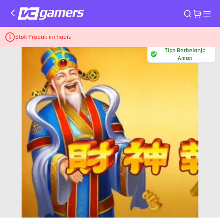
Home
Top Up Game Higgs Games Island
Tukar Kartu Hu x6 (600M)
Stok Produk ini habis
Tips Berbelanja
Aman