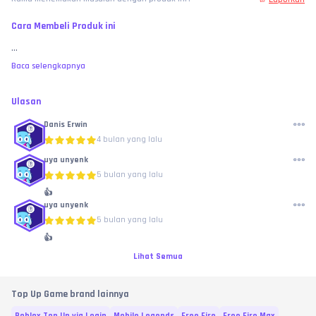
Cara Membeli Produk ini
...
Baca selengkapnya
Ulasan
Danis Erwin
4 bulan yang lalu
uya unyenk
5 bulan yang lalu
👍
uya unyenk
5 bulan yang lalu
👍
Lihat Semua
Top Up Game brand lainnya
Roblox Top Up via Login
Mobile Legends
Free Fire
Free Fire Max