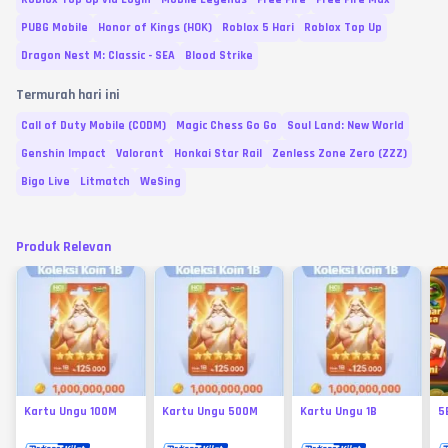
PUBG Mobile
Honor of Kings (HOK)
Roblox 5 Hari
Roblox Top Up
Dragon Nest M: Classic - SEA
Blood Strike
Termurah hari ini
Call of Duty Mobile (CODM)
Magic Chess Go Go
Soul Land: New World
Genshin Impact
Valorant
Honkai Star Rail
Zenless Zone Zero (ZZZ)
Bigo Live
Litmatch
WeSing
Produk Relevan
Kartu Ungu 100M
Kartu Ungu 500M
Kartu Ungu 1B
5