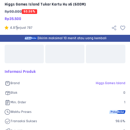
Higgs Games Island
Tukar Kartu Hu x6 (600M)
Rp
90.000
60.56
%
Rp
35.500
4.8
Terjual
787
Dikirim maksimal 10 menit atau uang kembali
Informasi Produk
Brand
Higgs Games Island
Stok
0
Min. Order
1
Waktu Proses
Transaksi Sukses
98.6
%