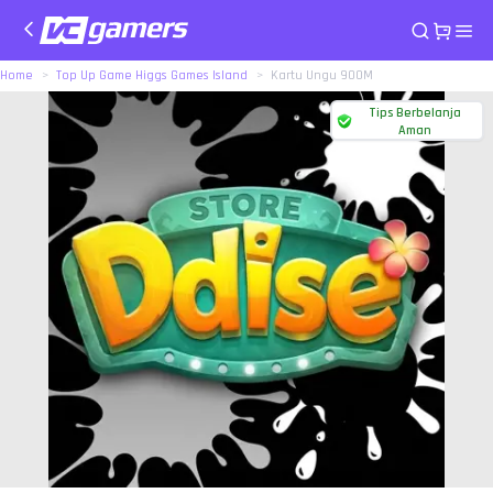
Home
Top Up Game Higgs Games Island
Kartu Ungu 900M
Tips Berbelanja
Aman