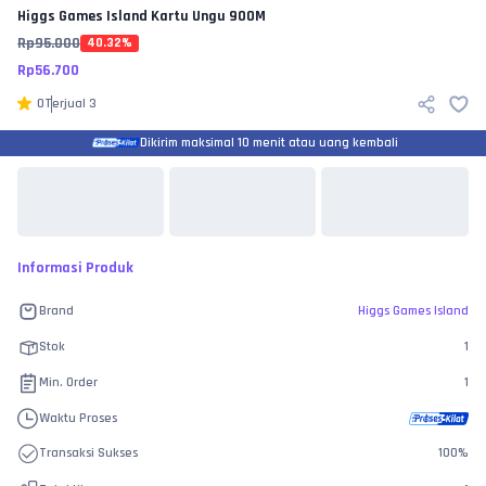
Higgs Games Island
Kartu Ungu 900M
Rp
95.000
40.32
%
Rp
56.700
0
Terjual
3
Dikirim maksimal 10 menit atau uang kembali
Informasi Produk
Brand
Higgs Games Island
Stok
1
Min. Order
1
Waktu Proses
Transaksi Sukses
100
%