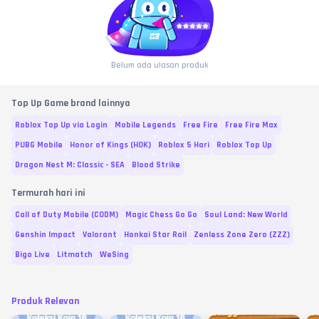
Belum ada ulasan produk
Top Up Game brand lainnya
Roblox Top Up via Login
Mobile Legends
Free Fire
Free Fire Max
PUBG Mobile
Honor of Kings (HOK)
Roblox 5 Hari
Roblox Top Up
Dragon Nest M: Classic - SEA
Blood Strike
Termurah hari ini
Call of Duty Mobile (CODM)
Magic Chess Go Go
Soul Land: New World
Genshin Impact
Valorant
Honkai Star Rail
Zenless Zone Zero (ZZZ)
Bigo Live
Litmatch
WeSing
Produk Relevan