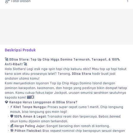
Total Ulasan
1
Deskripsi Produk
🚀 
DDise Store: Top Up Chip Higgs Domino Termurah, Tercepat, & 100% 
Anti-Ribet!
 🚀
Halo Slotters! Lagi asik nge-spin tapi chip keburu abis? Mau top up tapi takut 
kena scam atau prosesnya lelet? Tenang, 
DDise Store
 hadir buat jadi 
andalan utama kamu!
Kami menyediakan layanan Top Up Chip Higgs Domino Island dengan 
jaminan kecepatan, keamanan, dan harga yang pastinya bikin dompet tetap 
aman. Kamu cukup fokus kejar Jackpot, urusan amunisi serahkan seutuhnya 
kepada kami! 🎰💥
💎 
Kenapa Harus Langganan di DDise Store?
⚡ 
Kilat Tanpa Nunggu:
 Proses super cepat cuma 1 menit. Chip langsung 
masuk, bisa langsung gas main lagi!
🛡️ 
100% Aman & Legal:
 Transaksi resmi dan terpercaya. Bebas 
banned
, 
akun kamu dijamin aman terkendali.
💰 
Harga Paling Jujur:
 Sangat bersaing dan ramah di kantong.
🎯 
Pilihan Fleksibel:
 Bisa 
request
 nominal chip berapapun sesuai dengan 