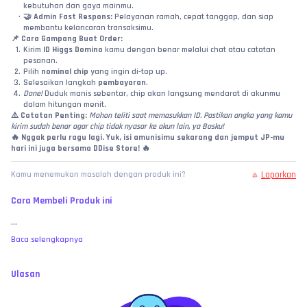
kebutuhan dan gaya mainmu.
🤝 
Admin Fast Respons:
 Pelayanan ramah, cepat tanggap, dan siap 
membantu kelancaran transaksimu.
📌 
Cara Gampang Buat Order:
Kirim 
ID Higgs Domino
 kamu dengan benar melalui chat atau catatan 
pesanan.
Pilih 
nominal chip
 yang ingin di-top up.
Selesaikan langkah 
pembayaran
.
Done!
 Duduk manis sebentar, chip akan langsung mendarat di akunmu 
dalam hitungan menit.
⚠️ 
Catatan Penting:
Mohon teliti saat memasukkan ID. Pastikan angka yang kamu 
kirim sudah benar agar chip tidak nyasar ke akun lain, ya Bosku!
🔥 
Nggak perlu ragu lagi. Yuk, isi amunisimu sekarang dan jemput JP-mu 
hari ini juga bersama DDise Store!
 🔥
Laporkan
Kamu menemukan masalah dengan produk ini?
Cara Membeli Produk ini
...
Baca selengkapnya
Ulasan