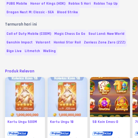
PUBG Mobile
Honor of Kings (HOK)
Roblox 5 Hari
Roblox Top Up
Dragon Nest M: Classic - SEA
Blood Strike
Termurah hari ini
Call of Duty Mobile (CODM)
Magic Chess Go Go
Soul Land: New World
Genshin Impact
Valorant
Honkai Star Rail
Zenless Zone Zero (ZZZ)
Bigo Live
Litmatch
WeSing
Produk Relevan
Kartu Ungu 500M
Kartu Ungu 1B
5B Koin Emas-D
7