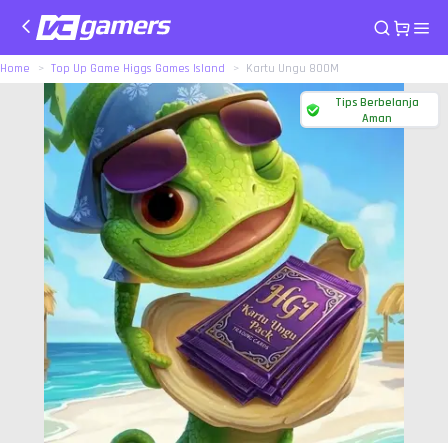
Home
Top Up Game Higgs Games Island
Kartu Ungu 800M
Tips Berbelanja
Aman