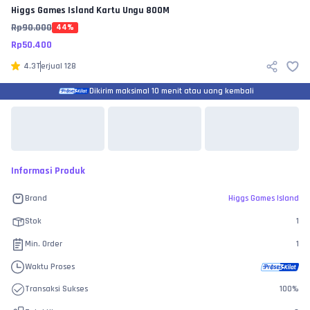
Higgs Games Island
Kartu Ungu 800M
Rp
90.000
44
%
Rp
50.400
4.3
Terjual
128
Dikirim maksimal 10 menit atau uang kembali
Informasi Produk
Brand
Higgs Games Island
Stok
1
Min. Order
1
Waktu Proses
Transaksi Sukses
100
%