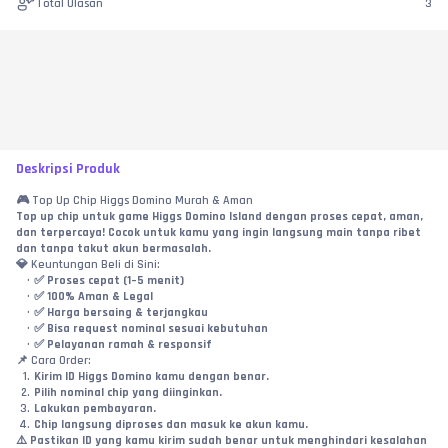
Total Ulasan
3
Deskripsi Produk
🎮 Top Up Chip Higgs Domino Murah & Aman
Top up chip untuk game Higgs Domino Island dengan proses cepat, aman, 
dan terpercaya! Cocok untuk kamu yang ingin langsung main tanpa ribet 
dan tanpa takut akun bermasalah.
💎 Keuntungan Beli di Sini:
✅ Proses cepat (1–5 menit)
✅ 100% Aman & Legal
✅ Harga bersaing & terjangkau
✅ Bisa request nominal sesuai kebutuhan
✅ Pelayanan ramah & responsif
📌 Cara Order:
Kirim ID Higgs Domino kamu dengan benar.
Pilih nominal chip yang diinginkan.
Lakukan pembayaran.
Chip langsung diproses dan masuk ke akun kamu.
⚠️ Pastikan ID yang kamu kirim sudah benar untuk menghindari kesalahan 