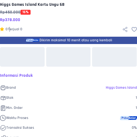
Higgs Games Island
Kartu Ungu 6B
Rp
450.000
16
%
Rp
378.000
0
Terjual
0
Dikirim maksimal 10 menit atau uang kembali
Informasi Produk
Brand
Higgs Games Island
Stok
1
Min. Order
1
Waktu Proses
Transaksi Sukses
0
%