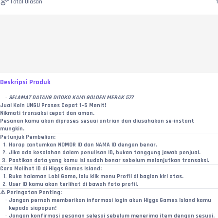
Total Ulasan
1
Deskripsi Produk
SELAMAT DATANG DITOKO KAMI GOLDEN MERAK 577
Jual Koin UNGU Proses Cepat 1–5 Menit!
Nikmati transaksi cepat dan aman.
Pesanan kamu akan diproses sesuai antrian dan diusahakan se-instant 
mungkin.
Petunjuk Pembelian:
Harap cantumkan NOMOR ID dan NAMA ID dengan benar.
Jika ada kesalahan dalam penulisan ID, bukan tanggung jawab penjual.
Pastikan data yang kamu isi sudah benar sebelum melanjutkan transaksi.
Cara Melihat ID di Higgs Games Island:
Buka halaman Lobi Game, lalu klik menu Profil di bagian kiri atas.
User ID kamu akan terlihat di bawah foto profil.
⚠️ 
Peringatan Penting:
Jangan pernah memberikan informasi login akun Higgs Games Island kamu 
kepada siapapun!
Jangan konfirmasi pesanan selesai sebelum menerima item dengan sesuai.