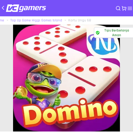
me
Top Up Game Higgs Games Island
Kartu Ungu 6B
Tips Berbelanja
Aman