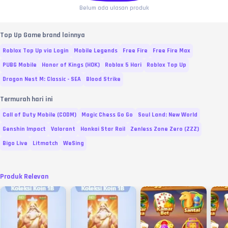
Belum ada ulasan produk
Top Up Game brand lainnya
Roblox Top Up via Login
Mobile Legends
Free Fire
Free Fire Max
PUBG Mobile
Honor of Kings (HOK)
Roblox 5 Hari
Roblox Top Up
Dragon Nest M: Classic - SEA
Blood Strike
Termurah hari ini
Call of Duty Mobile (CODM)
Magic Chess Go Go
Soul Land: New World
Genshin Impact
Valorant
Honkai Star Rail
Zenless Zone Zero (ZZZ)
Bigo Live
Litmatch
WeSing
Produk Relevan