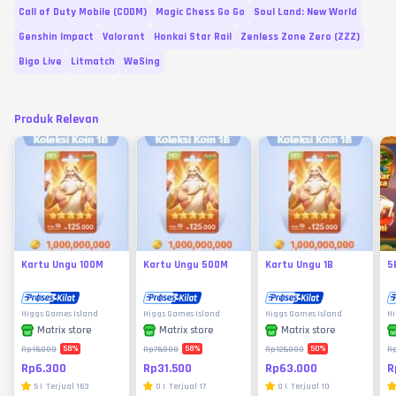
Call of Duty Mobile (CODM)
Magic Chess Go Go
Soul Land: New World
Genshin Impact
Valorant
Honkai Star Rail
Zenless Zone Zero (ZZZ)
Bigo Live
Litmatch
WeSing
Produk Relevan
Kartu Ungu 100M
Kartu Ungu 500M
Kartu Ungu 1B
5
Higgs Games Island
Higgs Games Island
Higgs Games Island
Hi
Matrix store
Matrix store
Matrix store
58
%
58
%
50
%
Rp15.000
Rp75.000
Rp125.000
R
Rp6.300
Rp31.500
Rp63.000
R
5
|
Terjual
163
0
|
Terjual
17
0
|
Terjual
10