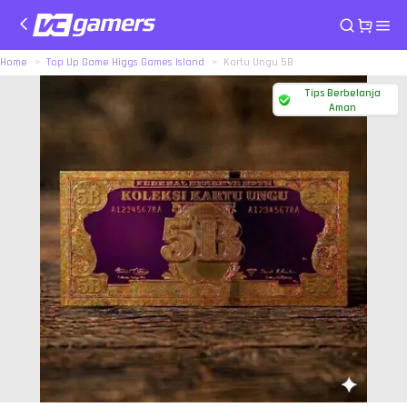
Home
Top Up Game Higgs Games Island
Kartu Ungu 5B
Tips Berbelanja
Aman