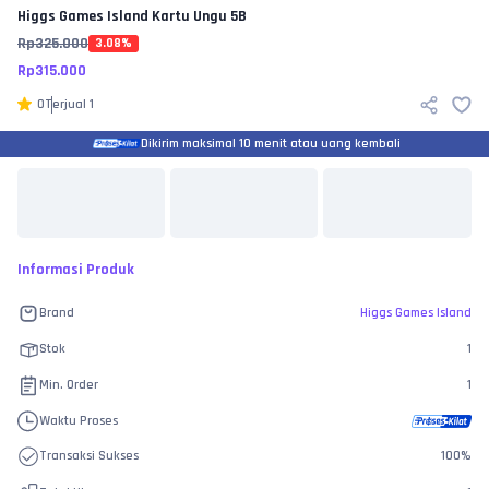
Higgs Games Island
Kartu Ungu 5B
Rp
325.000
3.08
%
Rp
315.000
0
Terjual
1
Dikirim maksimal 10 menit atau uang kembali
Informasi Produk
Brand
Higgs Games Island
Stok
1
Min. Order
1
Waktu Proses
Transaksi Sukses
100
%