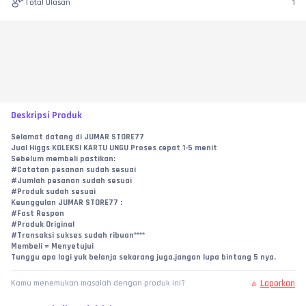
Total Ulasan
1
Deskripsi Produk
Selamat datang di JUMAR STORE77
Jual Higgs KOLEKSI KARTU UNGU Proses cepat 1-5 menit
Sebelum membeli pastikan:
#Catatan pesanan sudah sesuai
#Jumlah pesanan sudah sesuai
#Produk sudah sesuai
Keunggulan JUMAR STORE77 :
#Fast Respon
#Produk Original
#Transaksi sukses sudah ribuan****
Membeli = Menyetujui
Tunggu apa lagi yuk belanja sekarang juga.jangan lupa bintang 5 nya.
Laporkan
Kamu menemukan masalah dengan produk ini?