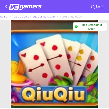
Home
Top Up Game Higgs Games Island
Kartu Ungu 500M
Tips Berbelanja
Aman