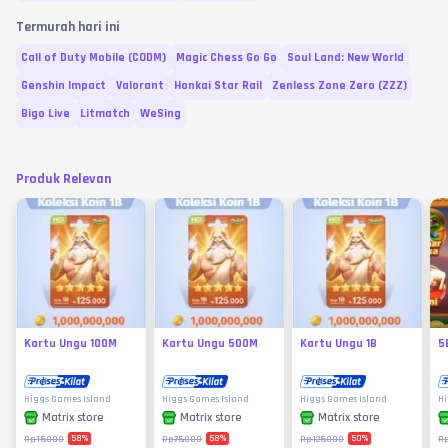
Termurah hari ini
Call of Duty Mobile (CODM)
Magic Chess Go Go
Soul Land: New World
Genshin Impact
Valorant
Honkai Star Rail
Zenless Zone Zero (ZZZ)
Bigo Live
Litmatch
WeSing
Produk Relevan
Kartu Ungu 100M
Kartu Ungu 500M
Kartu Ungu 1B
5
Higgs Games Island
Higgs Games Island
Higgs Games Island
Hi
Matrix store
Matrix store
Matrix store
58
%
58
%
50
%
Rp15.000
Rp75.000
Rp125.000
R