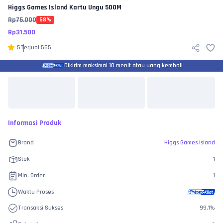
Higgs Games Island
Kartu Ungu 500M
Rp
75.000
58
%
Rp
31.500
5
Terjual
555
Dikirim maksimal 10 menit atau uang kembali
Informasi Produk
Brand
Higgs Games Island
Stok
1
Min. Order
1
Waktu Proses
Transaksi Sukses
99.1
%