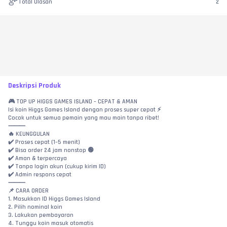
Total Ulasan
2
Deskripsi Produk
🎮 TOP UP HIGGS GAMES ISLAND – CEPAT & AMAN
Isi koin Higgs Games Island dengan proses super cepat ⚡
Cocok untuk semua pemain yang mau main tanpa ribet!
⸻
🔥 KEUNGGULAN
✔️ Proses cepat (1–5 menit)
✔️ Bisa order 24 jam nonstop 🟢
✔️ Aman & terpercaya
✔️ Tanpa login akun (cukup kirim ID)
✔️ Admin respons cepat
⸻
📌 CARA ORDER
1. Masukkan ID Higgs Games Island
2. Pilih nominal koin
3. Lakukan pembayaran
4. Tunggu koin masuk otomatis