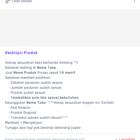
Total Ulasan
1
Deskripsi Produk
(Harap sesuaikan teks bertanda bintang **)
Selamat datang di 
Nama Toko
Jual 
Nama Produk
 Proses cepat 
1-5 menit
Sebelum membeli pastikan:
Catatan pesanan sudah sesuai
Jumlah pesanan sudah sesuai
Produk sudah sesuai
Tambahkan poin lain sesuai kebutuhan
Keunggulan 
Nama Toko
: ****Harap sesuaikan bagian ini. Contoh:
Fast Respon
Produk Original
Transaksi sukses sudah ribuan****
Membeli = Menyetujui
Tunggu apa lagi yuk belanja sekarang jugaa
Laporkan
Kamu menemukan masalah dengan produk ini?