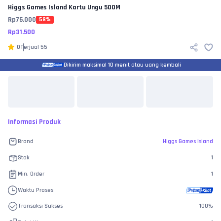
Higgs Games Island
Kartu Ungu 500M
Rp
75.000
58
%
Rp
31.500
0
Terjual
55
Dikirim maksimal 10 menit atau uang kembali
Informasi Produk
Brand
Higgs Games Island
Stok
1
Min. Order
1
Waktu Proses
Transaksi Sukses
100
%