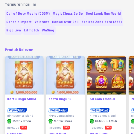
Termurah hari ini
Call of Duty Mobile (CODM)
Magic Chess Go Go
Soul Land: New World
Genshin Impact
Valorant
Honkai Star Rail
Zenless Zone Zero (ZZZ)
Bigo Live
Litmatch
WeSing
Produk Relevan
Kartu Ungu 500M
Kartu Ungu 1B
5B Koin Emas-D
7
Higgs Games Island
Higgs Games Island
Higgs Games Island
Hi
Matrix store
Matrix store
GEMES GAMER
58
%
50
%
50
%
Rp75.000
Rp125.000
Rp625.000
R