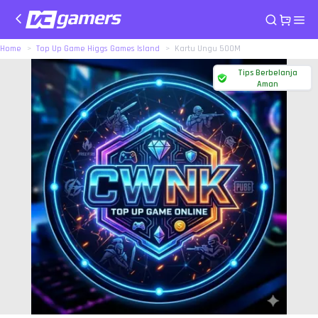
Home
Top Up Game Higgs Games Island
Kartu Ungu 500M
Tips Berbelanja
Aman