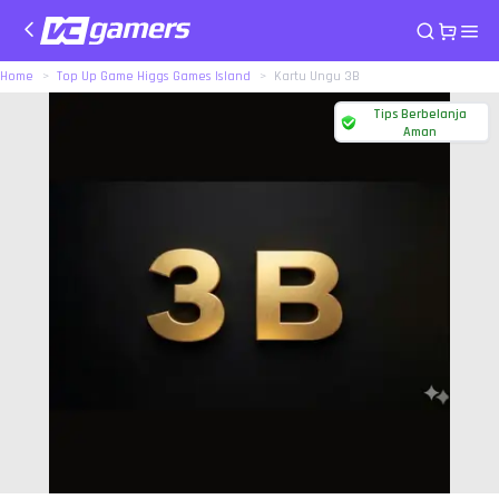
Home
Top Up Game Higgs Games Island
Kartu Ungu 3B
Tips Berbelanja
Aman