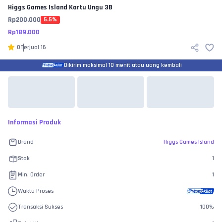
Higgs Games Island
Kartu Ungu 3B
Rp
200.000
5.5
%
Rp
189.000
0
Terjual
16
Dikirim maksimal 10 menit atau uang kembali
Informasi Produk
Brand
Higgs Games Island
Stok
1
Min. Order
1
Waktu Proses
Transaksi Sukses
100
%