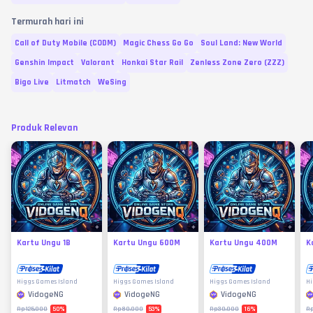
Termurah hari ini
Call of Duty Mobile (CODM)
Magic Chess Go Go
Soul Land: New World
Genshin Impact
Valorant
Honkai Star Rail
Zenless Zone Zero (ZZZ)
Bigo Live
Litmatch
WeSing
Produk Relevan
Kartu Ungu 1B
Kartu Ungu 600M
Kartu Ungu 400M
K
Higgs Games Island
Higgs Games Island
Higgs Games Island
Hi
VidogeNG
VidogeNG
VidogeNG
50
%
53
%
16
%
Rp125.000
Rp80.000
Rp30.000
Rp