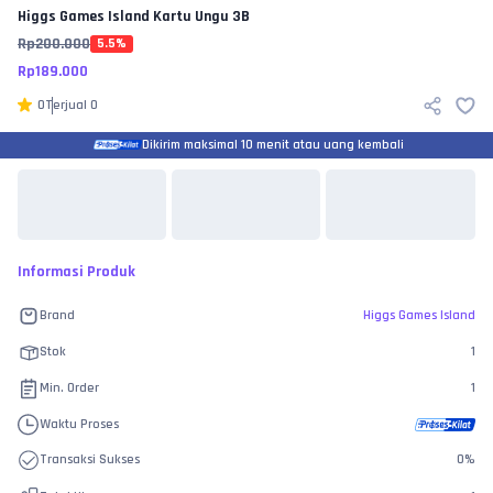
Higgs Games Island
Kartu Ungu 3B
Rp
200.000
5.5
%
Rp
189.000
0
Terjual
0
Dikirim maksimal 10 menit atau uang kembali
Informasi Produk
Brand
Higgs Games Island
Stok
1
Min. Order
1
Waktu Proses
Transaksi Sukses
0
%