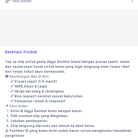
Total Ulasan
1
Deskripsi Produk
Top up chip untuk game Higgs Domino Island dengan proses cepat, aman, 
dan terpercaya! Cocok untuk kamu yang ingin langsung main tanpa ribet 
dan tanpa takut akun bermasalah.
💎 Keuntungan Beli di Sini:
✅ Proses cepat (1–5 menit)
✅ 100% Aman & Legal
✅ Harga bersaing & terjangkau
✅ Bisa request nominal sesuai kebutuhan
✅ Pelayanan ramah & responsif
📌 Cara Order:
Kirim ID Higgs Domino kamu dengan benar.
Pilih nominal chip yang diinginkan.
Lakukan pembayaran.
Chip langsung diproses dan masuk ke akun kamu.
⚠️ Pastikan ID yang kamu kirim sudah benar untuk menghindari kesalahan 
pengiriman