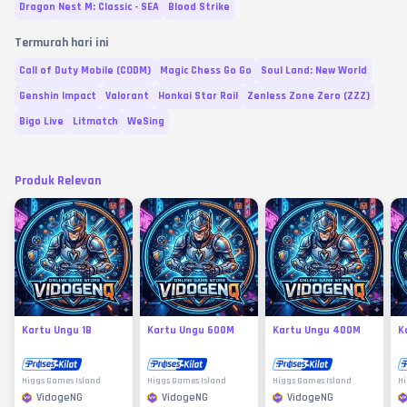
Dragon Nest M: Classic - SEA
Blood Strike
Termurah hari ini
Call of Duty Mobile (CODM)
Magic Chess Go Go
Soul Land: New World
Genshin Impact
Valorant
Honkai Star Rail
Zenless Zone Zero (ZZZ)
Bigo Live
Litmatch
WeSing
Produk Relevan
Kartu Ungu 1B
Kartu Ungu 600M
Kartu Ungu 400M
K
Higgs Games Island
Higgs Games Island
Higgs Games Island
Hi
VidogeNG
VidogeNG
VidogeNG