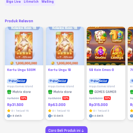
Bigo Live
Litmatch
WeSing
Produk Relevan
Kartu Ungu 500M
Kartu Ungu 1B
5B Koin Emas-D
7
Higgs Games Island
Higgs Games Island
Higgs Games Island
Hi
Matrix store
Matrix store
GEMES GAMER
58
%
50
%
50
%
Rp75.000
Rp125.000
Rp625.000
R
Rp31.500
Rp63.000
Rp315.000
R
0
|
Terjual
15
0
|
Terjual
10
0
|
Terjual
3
±
8 detik
±
12 detik
±
4 detik
Cara Beli Produk ini