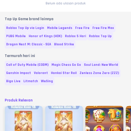
Belum ada ulasan produk
Top Up Game brand lainnya
Roblox Top Up via Login
Mobile Legends
Free Fire
Free Fire Max
PUBG Mobile
Honor of Kings (HOK)
Roblox 5 Hari
Roblox Top Up
Dragon Nest M: Classic - SEA
Blood Strike
Termurah hari ini
Call of Duty Mobile (CODM)
Magic Chess Go Go
Soul Land: New World
Genshin Impact
Valorant
Honkai Star Rail
Zenless Zone Zero (ZZZ)
Bigo Live
Litmatch
WeSing
Produk Relevan