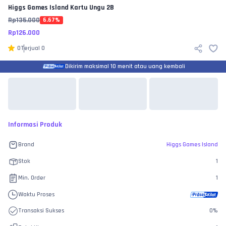
Higgs Games Island
Kartu Ungu 2B
Rp
135.000
6.67
%
Rp
126.000
0
Terjual
0
Dikirim maksimal 10 menit atau uang kembali
Informasi Produk
Brand
Higgs Games Island
Stok
1
Min. Order
1
Waktu Proses
Transaksi Sukses
0
%