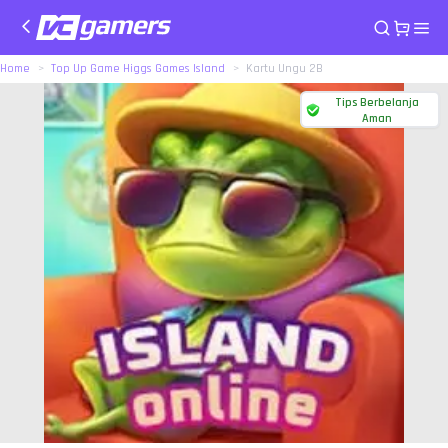
Home
Top Up Game Higgs Games Island
Kartu Ungu 2B
Tips Berbelanja
Aman