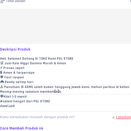
Total Ulasan
1
Deskripsi Produk
Haii, Selamat Datang Di TOKO Kami PGL STORE
🛒 Jual Koin Higgs Domino Murah & Aman
⚡ Proses cepat
🔒 Aman & terpercaya
💬 Fast respon
🎮 Ready setiap hari
⚠️ Penulisan ID GAME salah bukan tanggung jawab kami, mohon periksa id kalian
Masing-masing sebelum membeli👍👍,
💬Kilat 1-3 menit
#salam hangat dari PGL STORE
Good Luck
Laporkan
Kamu menemukan masalah dengan produk ini?
Cara Membeli Produk ini