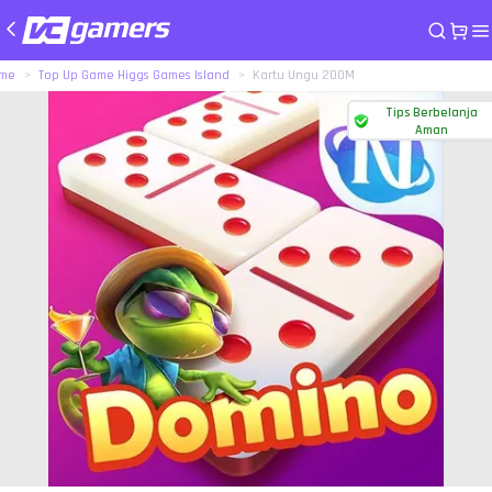
me
Top Up Game Higgs Games Island
Kartu Ungu 200M
Tips Berbelanja
Aman