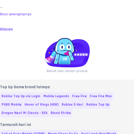
...
Baca selengkapnya
Ulasan
Belum ada ulasan produk
Top Up Game brand lainnya
Roblox Top Up via Login
Mobile Legends
Free Fire
Free Fire Max
PUBG Mobile
Honor of Kings (HOK)
Roblox 5 Hari
Roblox Top Up
Dragon Nest M: Classic - SEA
Blood Strike
Termurah hari ini
Call of Duty Mobile (CODM)
Magic Chess Go Go
Soul Land: New World