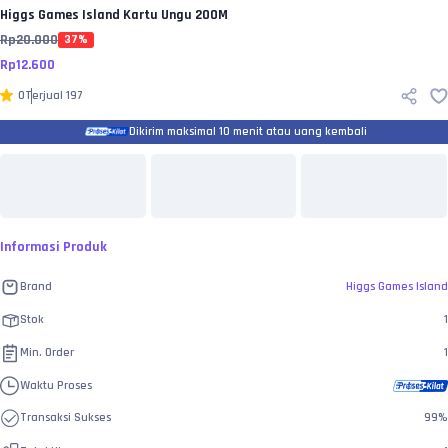
Higgs Games Island
Kartu Ungu 200M
Rp
20.000
37
%
Rp
12.600
0
Terjual
197
Dikirim maksimal 10 menit atau uang kembali
Informasi Produk
Brand
Higgs Games Island
Stok
1
Min. Order
1
Waktu Proses
Transaksi Sukses
99
%