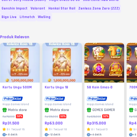
Genshin Impact
Valorant
Honkai Star Rail
Zenless Zone Zero (ZZZ)
Bigo Live
Litmatch
WeSing
Produk Relevan
Kartu Ungu 500M
Kartu Ungu 1B
5B Koin Emas-D
700M
Higgs Games Island
Higgs Games Island
Higgs Games Island
Higgs
Matrix store
Matrix store
GEMES GAMER
G
58
%
50
%
50
%
Rp75.000
Rp125.000
Rp625.000
Rp105
Rp31.500
Rp63.000
Rp315.000
Rp4
0
|
Terjual
15
0
|
Terjual
10
0
|
Terjual
3
5
|
±
8 detik
±
12 detik
±
4 detik
±
6