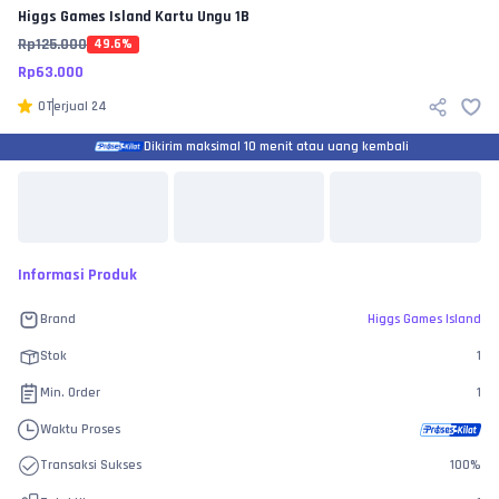
Higgs Games Island
Kartu Ungu 1B
Rp
125.000
49.6
%
Rp
63.000
0
Terjual
24
Dikirim maksimal 10 menit atau uang kembali
Informasi Produk
Brand
Higgs Games Island
Stok
1
Min. Order
1
Waktu Proses
Transaksi Sukses
100
%