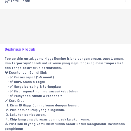
Total Ulasan
1
Deskripsi Produk
Top up chip untuk game Higgs Domino Island dengan proses cepat, aman, 
dan terpercaya! Cocok untuk kamu yang ingin langsung main tanpa ribet 
dan tanpa takut akun bermasalah.
💎 Keuntungan Beli di Sini:
✅ Proses cepat (1–5 menit)
✅ 100% Aman & Legal
✅ Harga bersaing & terjangkau
✅ Bisa request nominal sesuai kebutuhan
✅ Pelayanan ramah & responsif
📌 Cara Order:
Kirim ID Higgs Domino kamu dengan benar.
Pilih nominal chip yang diinginkan.
Lakukan pembayaran.
Chip langsung diproses dan masuk ke akun kamu.
⚠️ Pastikan ID yang kamu kirim sudah benar untuk menghindari kesalahan 
pengiriman