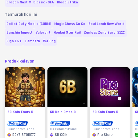
Dragon Nest M: Classic - SEA
Blood Strike
Termurah hari ini
Call of Duty Mobile (CODM)
Magic Chess Go Go
Soul Land: New World
Genshin Impact
Valorant
Honkai Star Rail
Zenless Zone Zero (ZZZ)
Bigo Live
Litmatch
WeSing
Produk Relevan
6B Koin Emas-D
6B Koin Emas-D
6B Koin Emas-D
6
Higgs Games Island
Higgs Games Island
Higgs Games Island
Hi
BOYS STORE77
SR COIN
Pro Store