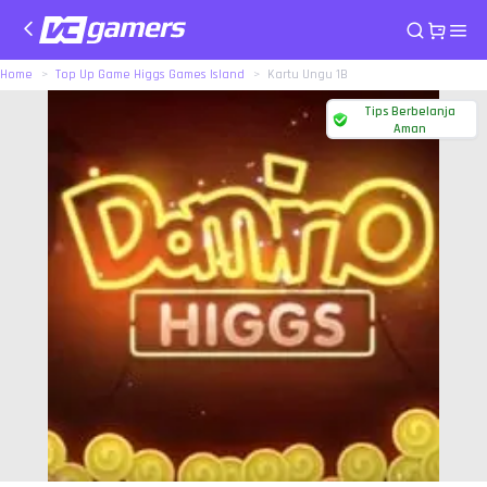
Home
Top Up Game Higgs Games Island
Kartu Ungu 1B
Tips Berbelanja
Aman