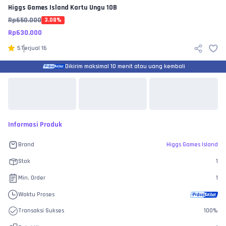
Higgs Games Island
Kartu Ungu 10B
Rp
650.000
3.08
%
Rp
630.000
5
Terjual
16
Dikirim maksimal 10 menit atau uang kembali
Informasi Produk
Brand
Higgs Games Island
Stok
1
Min. Order
1
Waktu Proses
Transaksi Sukses
100
%