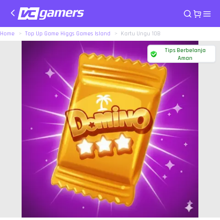
Home
Top Up Game Higgs Games Island
Kartu Ungu 10B
Tips Berbelanja
Aman