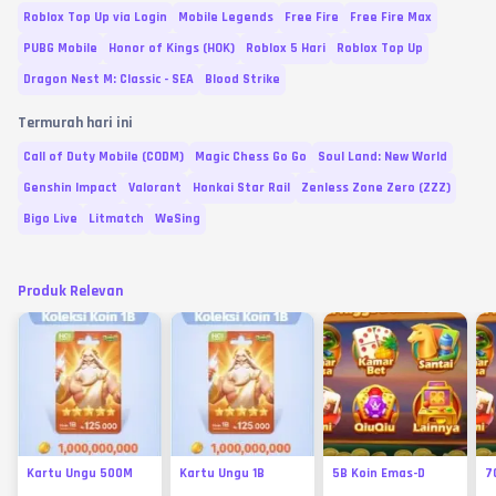
Roblox Top Up via Login
Mobile Legends
Free Fire
Free Fire Max
PUBG Mobile
Honor of Kings (HOK)
Roblox 5 Hari
Roblox Top Up
Dragon Nest M: Classic - SEA
Blood Strike
Termurah hari ini
Call of Duty Mobile (CODM)
Magic Chess Go Go
Soul Land: New World
Genshin Impact
Valorant
Honkai Star Rail
Zenless Zone Zero (ZZZ)
Bigo Live
Litmatch
WeSing
Produk Relevan
Kartu Ungu 500M
Kartu Ungu 1B
5B Koin Emas-D
7