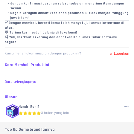
Jangan konfirmasi pesanan selesai sebelum menerima item dengan 
sesuai.
Segala kerugian akibat kesalahan penulisan ID tidak menjadi tanggung 
jawab kami.
✅ 
Dengan membeli, berarti kamu telah menyetujui semua ketentuan di 
atas.
💬 Terima kasih sudah belanja di toko kami!
🛒 Yuk, checkout sekarang dan dapatkan Koin Emas Tukar Kartu-mu 
segera!
Laporkan
Kamu menemukan masalah dengan produk ini?
Cara Membeli Produk ini
...
Baca selengkapnya
Ulasan
Hendri Ranif
3 bulan yang lalu
Top Up Game brand lainnya