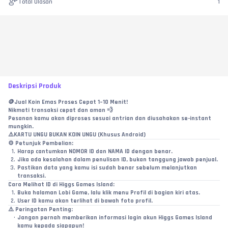
Total Ulasan
1
Deskripsi Produk
🪙Jual Koin Emas Proses Cepat 1–10 Menit!
Nikmati transaksi cepat dan aman 💨
Pesanan kamu akan diproses sesuai antrian dan diusahakan se-instant 
mungkin.
⚠️KARTU UNGU BUKAN KOIN UNGU (Khusus Android)
⚙️ 
Petunjuk Pembelian:
Harap cantumkan NOMOR ID dan NAMA ID dengan benar.
Jika ada kesalahan dalam penulisan ID, bukan tanggung jawab penjual.
Pastikan data yang kamu isi sudah benar sebelum melanjutkan 
transaksi.
Cara Melihat ID di Higgs Games Island:
Buka halaman Lobi Game, lalu klik menu Profil di bagian kiri atas.
User ID kamu akan terlihat di bawah foto profil.
⚠️ 
Peringatan Penting:
Jangan pernah memberikan informasi login akun Higgs Games Island 
kamu kepada siapapun!