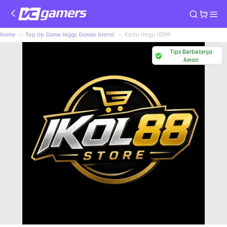
Home
Top Up Game Higgs Games Island
Kartu Ungu 100M
Tips Berbelanja
Aman