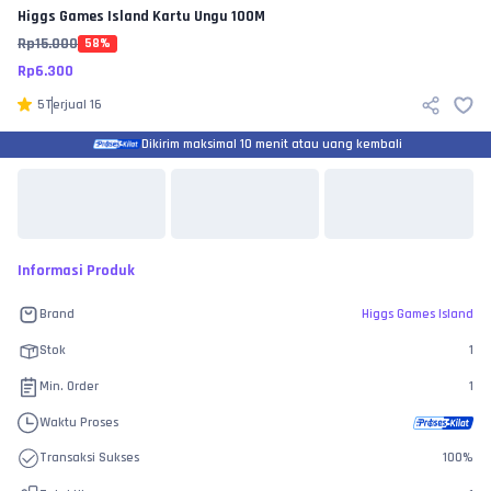
Higgs Games Island
Kartu Ungu 100M
Rp
15.000
58
%
Rp
6.300
5
Terjual
16
Dikirim maksimal 10 menit atau uang kembali
Informasi Produk
Brand
Higgs Games Island
Stok
1
Min. Order
1
Waktu Proses
Transaksi Sukses
100
%