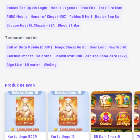
Roblox Top Up via Login
Mobile Legends
Free Fire
Free Fire Max
PUBG Mobile
Honor of Kings (HOK)
Roblox 5 Hari
Roblox Top Up
Dragon Nest M: Classic - SEA
Blood Strike
Termurah hari ini
Call of Duty Mobile (CODM)
Magic Chess Go Go
Soul Land: New World
Genshin Impact
Valorant
Honkai Star Rail
Zenless Zone Zero (ZZZ)
Bigo Live
Litmatch
WeSing
Produk Relevan
Kartu Ungu 500M
Kartu Ungu 1B
5B Koin Emas-D
7