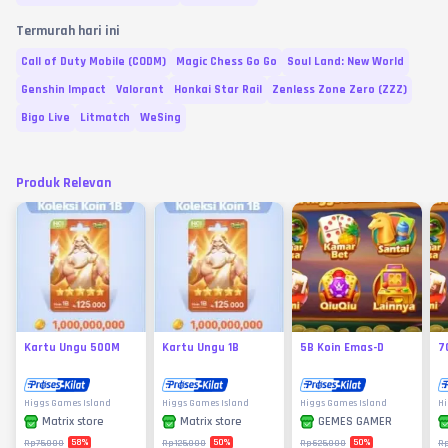
Termurah hari ini
Call of Duty Mobile (CODM)
Magic Chess Go Go
Soul Land: New World
Genshin Impact
Valorant
Honkai Star Rail
Zenless Zone Zero (ZZZ)
Bigo Live
Litmatch
WeSing
Produk Relevan
Kartu Ungu 500M
Kartu Ungu 1B
5B Koin Emas-D
7
Higgs Games Island
Higgs Games Island
Higgs Games Island
Hi
Matrix store
Matrix store
GEMES GAMER
58
%
50
%
50
%
Rp75.000
Rp125.000
Rp625.000
R