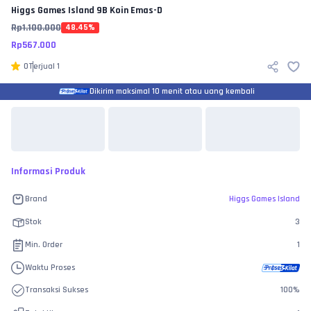
Higgs Games Island
9B Koin Emas-D
Rp
1.100.000
48.45
%
Rp
567.000
0
Terjual
1
Dikirim maksimal 10 menit atau uang kembali
Informasi Produk
Brand
Higgs Games Island
Stok
3
Min. Order
1
Waktu Proses
Transaksi Sukses
100
%