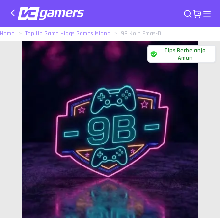
Home
Top Up Game Higgs Games Island
9B Koin Emas-D
Tips Berbelanja
Aman