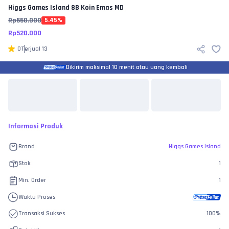
Higgs Games Island
8B Koin Emas MD
Rp
550.000
5.45
%
Rp
520.000
0
Terjual
13
Dikirim maksimal 10 menit atau uang kembali
Informasi Produk
Brand
Higgs Games Island
Stok
1
Min. Order
1
Waktu Proses
Transaksi Sukses
100
%