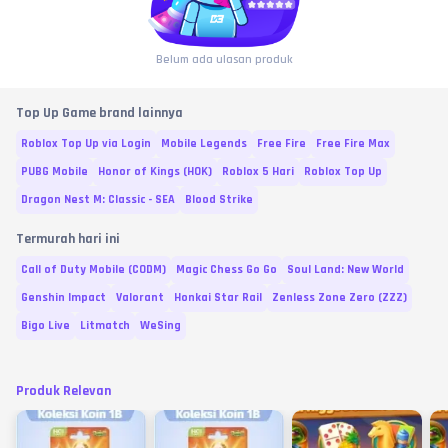
Belum ada ulasan produk
Top Up Game brand lainnya
Roblox Top Up via Login
Mobile Legends
Free Fire
Free Fire Max
PUBG Mobile
Honor of Kings (HOK)
Roblox 5 Hari
Roblox Top Up
Dragon Nest M: Classic - SEA
Blood Strike
Termurah hari ini
Call of Duty Mobile (CODM)
Magic Chess Go Go
Soul Land: New World
Genshin Impact
Valorant
Honkai Star Rail
Zenless Zone Zero (ZZZ)
Bigo Live
Litmatch
WeSing
Produk Relevan