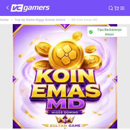
Home
Top Up Game Higgs Games Island
8B Koin Emas MD
Tips Berbelanja
Aman