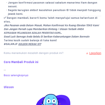
Jangan konfirmasi pesanan selesai sebelum menerima item dengan 
sesuai.
Segala kerugian akibat kesalahan penulisan ID tidak menjadi tanggung 
jawab kami.
✅ 
Dengan membeli, berarti kamu telah menyetujui semua ketentuan di 
atas.
Jika Pesanan anda Belum Masuk, Mohon Konfirmasi Ke Ruang Obrolan TOKO Kami
Dan Jangan Pernah Lupa Memberikan Bintang / Ulasan Terbaik ANDA
KEPUASAN PELANGGAN ADALAH PRIORITAS KAMI...
Good Luck Semoga Anda Selalu Di berikan Keberuntungan Dalam Bermain
Terima kasih sudah belanja di toko kami!
#SALAMJP 
GOLDEN MERAK 577
Laporkan
Kamu menemukan masalah dengan produk ini?
Cara Membeli Produk ini
...
Baca selengkapnya
Ulasan