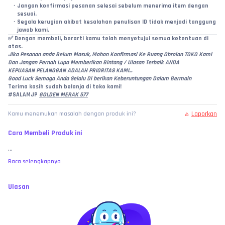
Jangan konfirmasi pesanan selesai sebelum menerima item dengan 
sesuai.
Segala kerugian akibat kesalahan penulisan ID tidak menjadi tanggung 
jawab kami.
✅ 
Dengan membeli, berarti kamu telah menyetujui semua ketentuan di 
atas.
Jika Pesanan anda Belum Masuk, Mohon Konfirmasi Ke Ruang Obrolan TOKO Kami
Dan Jangan Pernah Lupa Memberikan Bintang / Ulasan Terbaik ANDA
KEPUASAN PELANGGAN ADALAH PRIORITAS KAMI...
Good Luck Semoga Anda Selalu Di berikan Keberuntungan Dalam Bermain
Terima kasih sudah belanja di toko kami!
#SALAMJP 
GOLDEN MERAK 577
Laporkan
Kamu menemukan masalah dengan produk ini?
Cara Membeli Produk ini
...
Baca selengkapnya
Ulasan