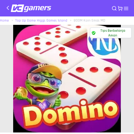
Home
Top Up Game Higgs Games Island
800M Koin Emas MD
Tips Berbelanja
Aman