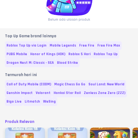
Belum ada ulasan produk
Top Up Game brand lainnya
Roblox Top Up via Login
Mobile Legends
Free Fire
Free Fire Max
PUBG Mobile
Honor of Kings (HOK)
Roblox 5 Hari
Roblox Top Up
Dragon Nest M: Classic - SEA
Blood Strike
Termurah hari ini
Call of Duty Mobile (CODM)
Magic Chess Go Go
Soul Land: New World
Genshin Impact
Valorant
Honkai Star Rail
Zenless Zone Zero (ZZZ)
Bigo Live
Litmatch
WeSing
Produk Relevan