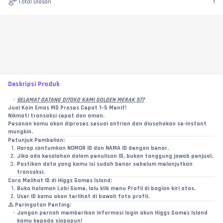
Total Ulasan
1
Deskripsi Produk
SELAMAT DATANG DITOKO KAMI GOLDEN MERAK 577
Jual Koin Emas MD Proses Cepat 1–5 Menit!
Nikmati transaksi cepat dan aman.
Pesanan kamu akan diproses sesuai antrian dan diusahakan se-instant 
mungkin.
Petunjuk Pembelian:
Harap cantumkan NOMOR ID dan NAMA ID dengan benar.
Jika ada kesalahan dalam penulisan ID, bukan tanggung jawab penjual.
Pastikan data yang kamu isi sudah benar sebelum melanjutkan 
transaksi.
Cara Melihat ID di Higgs Games Island:
Buka halaman Lobi Game, lalu klik menu Profil di bagian kiri atas.
User ID kamu akan terlihat di bawah foto profil.
⚠️ 
Peringatan Penting:
Jangan pernah memberikan informasi login akun Higgs Games Island 
kamu kepada siapapun!