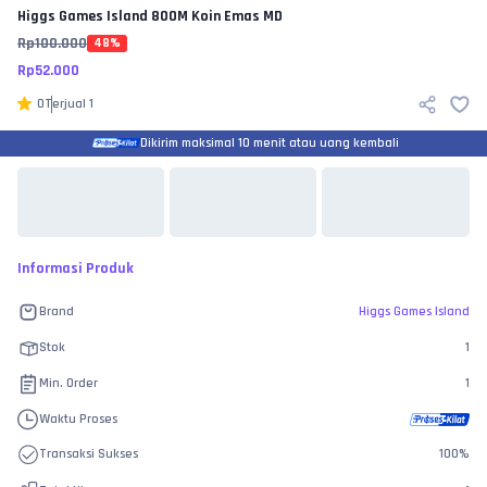
Higgs Games Island
800M Koin Emas MD
Rp
100.000
48
%
Rp
52.000
0
Terjual
1
Dikirim maksimal 10 menit atau uang kembali
Informasi Produk
Brand
Higgs Games Island
Stok
1
Min. Order
1
Waktu Proses
Transaksi Sukses
100
%