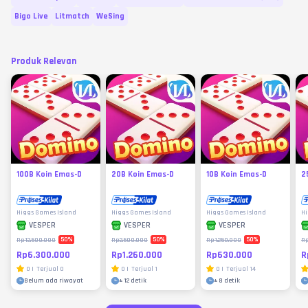
Bigo Live
Litmatch
WeSing
Produk Relevan
100B Koin Emas-D
20B Koin Emas-D
10B Koin Emas-D
2
Higgs Games Island
Higgs Games Island
Higgs Games Island
Hi
VESPER
VESPER
VESPER
50
%
50
%
50
%
Rp12.500.000
Rp2.500.000
Rp1.250.000
Rp
Rp6.300.000
Rp1.260.000
Rp630.000
R
0
|
Terjual
0
0
|
Terjual
1
0
|
Terjual
14
Belum ada riwayat
±
12 detik
±
8 detik