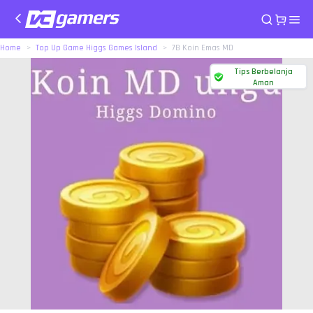
Home
Top Up Game Higgs Games Island
7B Koin Emas MD
Tips Berbelanja
Aman