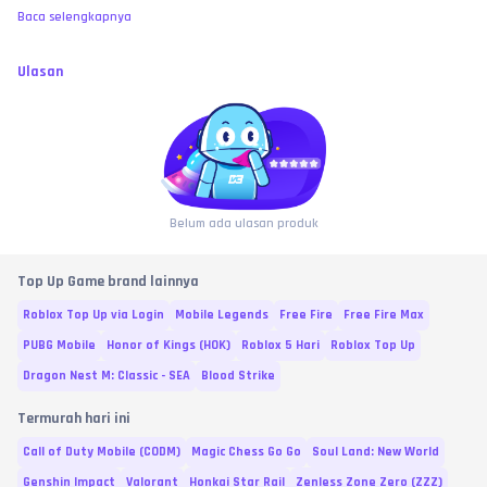
Baca selengkapnya
Ulasan
Belum ada ulasan produk
Top Up Game brand lainnya
Roblox Top Up via Login
Mobile Legends
Free Fire
Free Fire Max
PUBG Mobile
Honor of Kings (HOK)
Roblox 5 Hari
Roblox Top Up
Dragon Nest M: Classic - SEA
Blood Strike
Termurah hari ini
Call of Duty Mobile (CODM)
Magic Chess Go Go
Soul Land: New World
Genshin Impact
Valorant
Honkai Star Rail
Zenless Zone Zero (ZZZ)