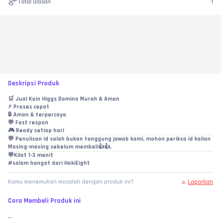
Total Ulasan
1
Deskripsi Produk
🛒 Jual Koin Higgs Domino Murah & Aman
⚡ Proses cepat
🔒 Aman & terpercaya
💬 Fast respon
🎮 Ready setiap hari
💬 Penulisan id salah bukan tanggung jawab kami, mohon periksa id kalian
Masing-masing sebelum membeli👍👍,
💬Kilat 1-3 menit
#salam hangat dari HokiEight
Laporkan
Kamu menemukan masalah dengan produk ini?
Cara Membeli Produk ini
...