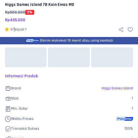
Higgs Games Island
7B Koin Emas MD
Rp
500.000
9
%
Rp
455.000
0
Terjual
1
Dikirim maksimal 10 menit atau uang kembali
Informasi Produk
Brand
Higgs Games Island
Stok
1
Min. Order
1
Waktu Proses
Transaksi Sukses
100
%