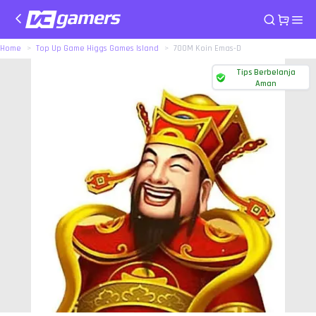
Home
Top Up Game Higgs Games Island
700M Koin Emas-D
Tips Berbelanja
Aman