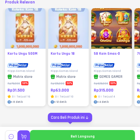
Produk Relevan
Kartu Ungu 500M
Kartu Ungu 1B
5B Koin Emas-D
7
Higgs Games Island
Higgs Games Island
Higgs Games Island
Hi
Matrix store
Matrix store
GEMES GAMER
58
%
50
%
50
%
Rp75.000
Rp125.000
Rp625.000
R
Rp31.500
Rp63.000
Rp315.000
R
0
|
Terjual
16
0
|
Terjual
10
0
|
Terjual
4
±
8 detik
±
12 detik
±
4 detik
Cara Beli Produk ini
Beli Langsung