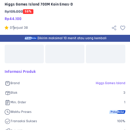
Higgs Games Island
700M Koin Emas-D
Rp
105.000
58
%
Rp
44.100
0
Terjual
38
Dikirim maksimal 10 menit atau uang kembali
Informasi Produk
Brand
Higgs Games Island
Stok
3
Min. Order
1
Waktu Proses
Transaksi Sukses
100
%