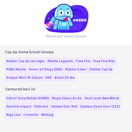
Belum ada ulasan produk
Top Up Game brand lainnya
Roblox Top Up via Login
Mobile Legends
Free Fire
Free Fire Max
PUBG Mobile
Honor of Kings (HOK)
Roblox 5 Hari
Roblox Top Up
Dragon Nest M: Classic - SEA
Blood Strike
Termurah hari ini
Call of Duty Mobile (CODM)
Magic Chess Go Go
Soul Land: New World
Genshin Impact
Valorant
Honkai Star Rail
Zenless Zone Zero (ZZZ)
Bigo Live
Litmatch
WeSing