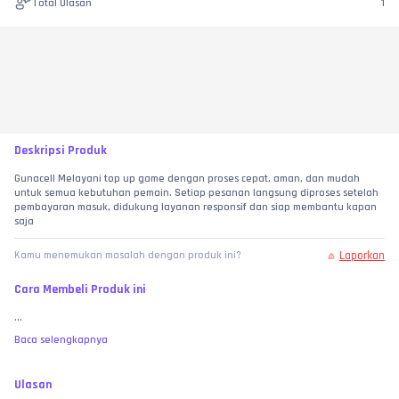
Total Ulasan
1
Deskripsi Produk
Gunacell Melayani top up game dengan proses cepat, aman, dan mudah 
untuk semua kebutuhan pemain. Setiap pesanan langsung diproses setelah 
pembayaran masuk, didukung layanan responsif dan siap membantu kapan 
saja
Laporkan
Kamu menemukan masalah dengan produk ini?
Cara Membeli Produk ini
...
Baca selengkapnya
Ulasan