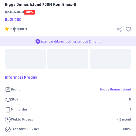
Higgs Games Island
700M Koin Emas-D
Rp
105.000
80
%
Rp
21.000
5
Terjual
9
Estimasi dikirim paling lambat 2 menit
Informasi Produk
Brand
Higgs Games Island
Stok
0
Min. Order
1
Waktu Proses
±
2 menit
Transaksi Sukses
100
%