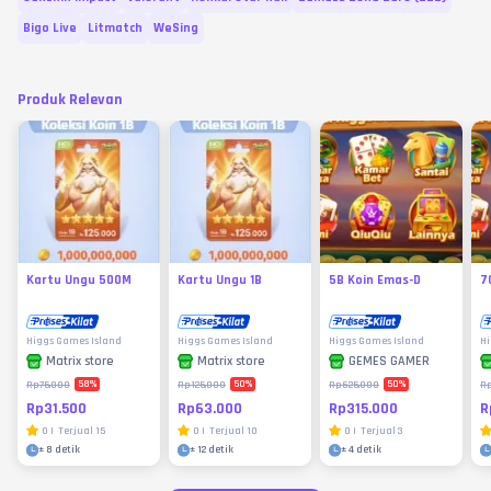
Bigo Live
Litmatch
WeSing
Produk Relevan
Kartu Ungu 500M
Kartu Ungu 1B
5B Koin Emas-D
7
Higgs Games Island
Higgs Games Island
Higgs Games Island
Hi
Matrix store
Matrix store
GEMES GAMER
58
%
50
%
50
%
Rp75.000
Rp125.000
Rp625.000
R
Rp31.500
Rp63.000
Rp315.000
R
0
|
Terjual
15
0
|
Terjual
10
0
|
Terjual
3
±
8 detik
±
12 detik
±
4 detik