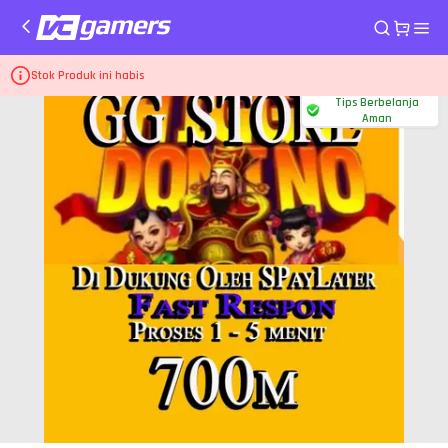
Home
Top Up Game Higgs Games Island
700M Koin Emas-D
Stok Produk ini habis
Tips Berbelanja
Aman