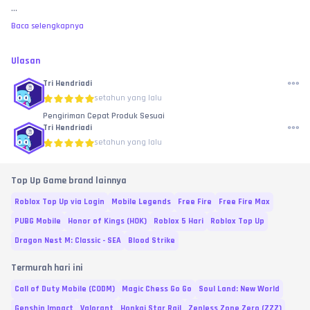
...
Baca selengkapnya
Ulasan
Tri Hendriadi
setahun yang lalu
Pengiriman Cepat Produk Sesuai
Tri Hendriadi
setahun yang lalu
Top Up Game brand lainnya
Roblox Top Up via Login
Mobile Legends
Free Fire
Free Fire Max
PUBG Mobile
Honor of Kings (HOK)
Roblox 5 Hari
Roblox Top Up
Dragon Nest M: Classic - SEA
Blood Strike
Termurah hari ini
Call of Duty Mobile (CODM)
Magic Chess Go Go
Soul Land: New World
Genshin Impact
Valorant
Honkai Star Rail
Zenless Zone Zero (ZZZ)