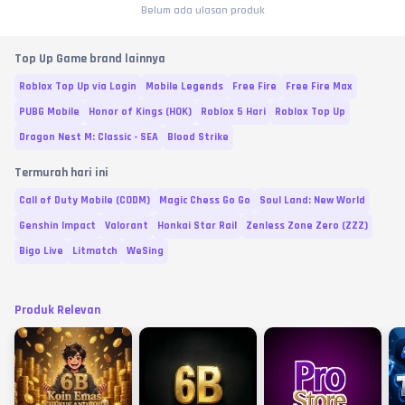
Belum ada ulasan produk
Top Up Game brand lainnya
Roblox Top Up via Login
Mobile Legends
Free Fire
Free Fire Max
PUBG Mobile
Honor of Kings (HOK)
Roblox 5 Hari
Roblox Top Up
Dragon Nest M: Classic - SEA
Blood Strike
Termurah hari ini
Call of Duty Mobile (CODM)
Magic Chess Go Go
Soul Land: New World
Genshin Impact
Valorant
Honkai Star Rail
Zenless Zone Zero (ZZZ)
Bigo Live
Litmatch
WeSing
Produk Relevan