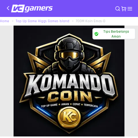
Home
Top Up Game Higgs Games Island
700M Koin Emas-D
Tips Berbelanja
Aman