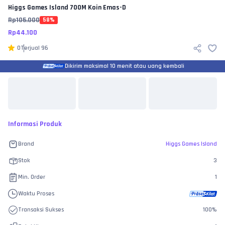
Higgs Games Island
700M Koin Emas-D
Rp
105.000
58
%
Rp
44.100
0
Terjual
96
Dikirim maksimal 10 menit atau uang kembali
Informasi Produk
Brand
Higgs Games Island
Stok
3
Min. Order
1
Waktu Proses
Transaksi Sukses
100
%