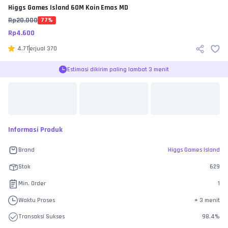
Higgs Games Island
60M Koin Emas MD
Rp
20.000
77
%
Rp
4.600
4.7
Terjual
370
Estimasi dikirim paling lambat 3 menit
Informasi Produk
Brand
Higgs Games Island
Stok
629
Min. Order
1
Waktu Proses
±
3 menit
Transaksi Sukses
98.4
%