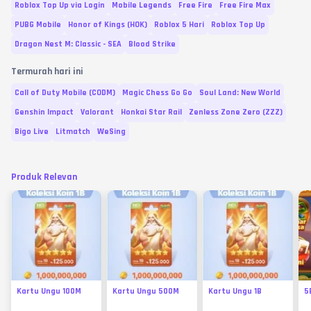
Roblox Top Up via Login
Mobile Legends
Free Fire
Free Fire Max
PUBG Mobile
Honor of Kings (HOK)
Roblox 5 Hari
Roblox Top Up
Dragon Nest M: Classic - SEA
Blood Strike
Termurah hari ini
Call of Duty Mobile (CODM)
Magic Chess Go Go
Soul Land: New World
Genshin Impact
Valorant
Honkai Star Rail
Zenless Zone Zero (ZZZ)
Bigo Live
Litmatch
WeSing
Produk Relevan
Kartu Ungu 100M
Kartu Ungu 500M
Kartu Ungu 1B
5