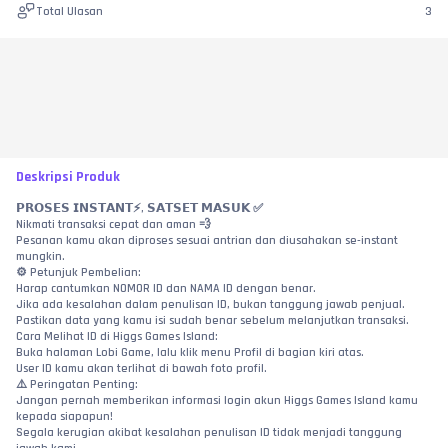
Total Ulasan
3
Deskripsi Produk
𝗣𝗥𝗢𝗦𝗘𝗦 𝗜𝗡𝗦𝗧𝗔𝗡𝗧⚡, 𝗦𝗔𝗧𝗦𝗘𝗧 𝗠𝗔𝗦𝗨𝗞 ✅
Nikmati transaksi cepat dan aman 💨
Pesanan kamu akan diproses sesuai antrian dan diusahakan se-instant 
mungkin.
⚙️ Petunjuk Pembelian:
Harap cantumkan NOMOR ID dan NAMA ID dengan benar.
Jika ada kesalahan dalam penulisan ID, bukan tanggung jawab penjual.
Pastikan data yang kamu isi sudah benar sebelum melanjutkan transaksi.
Cara Melihat ID di Higgs Games Island:
Buka halaman Lobi Game, lalu klik menu Profil di bagian kiri atas.
User ID kamu akan terlihat di bawah foto profil.
⚠️ Peringatan Penting:
Jangan pernah memberikan informasi login akun Higgs Games Island kamu 
kepada siapapun!
Segala kerugian akibat kesalahan penulisan ID tidak menjadi tanggung 