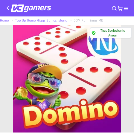
Home
Top Up Game Higgs Games Island
60M Koin Emas MD
Tips Berbelanja
Aman