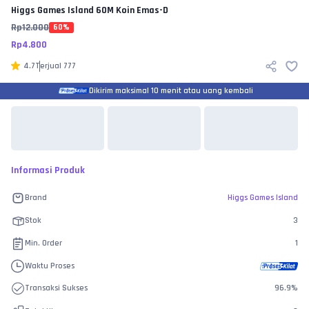
Higgs Games Island
60M Koin Emas-D
Rp
12.000
60
%
Rp
4.800
4.7
Terjual
777
Dikirim maksimal 10 menit atau uang kembali
Informasi Produk
Brand
Higgs Games Island
Stok
3
Min. Order
1
Waktu Proses
Transaksi Sukses
96.9
%