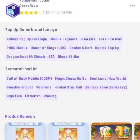
Pengiriman Cepat
Dores Wan
2 bulan yang lalu
Top Up Game brand lainnya
Roblox Top Up via Login
Mobile Legends
Free Fire
Free Fire Max
PUBG Mobile
Honor of Kings (HOK)
Roblox 5 Hari
Roblox Top Up
Dragon Nest M: Classic - SEA
Blood Strike
Termurah hari ini
Call of Duty Mobile (CODM)
Magic Chess Go Go
Soul Land: New World
Genshin Impact
Valorant
Honkai Star Rail
Zenless Zone Zero (ZZZ)
Bigo Live
Litmatch
WeSing
Produk Relevan