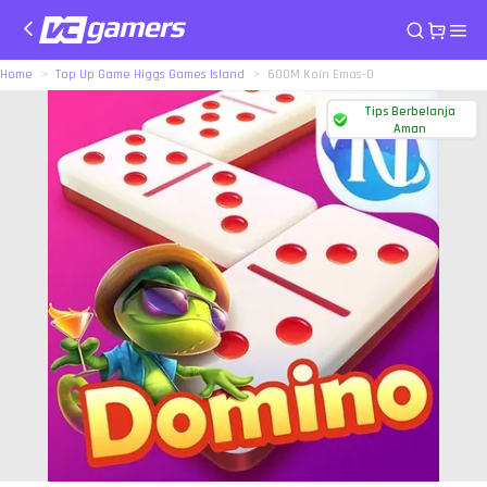
Home
Top Up Game Higgs Games Island
600M Koin Emas-D
Tips Berbelanja
Aman