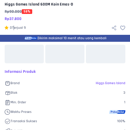
Higgs Games Island
600M Koin Emas-D
Rp
90.000
58
%
Rp
37.800
0
Terjual
9
Dikirim maksimal 10 menit atau uang kembali
Informasi Produk
Brand
Higgs Games Island
Stok
3
Min. Order
1
Waktu Proses
Transaksi Sukses
100
%