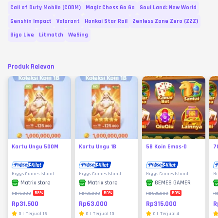
Call of Duty Mobile (CODM)
Magic Chess Go Go
Soul Land: New World
Genshin Impact
Valorant
Honkai Star Rail
Zenless Zone Zero (ZZZ)
Bigo Live
Litmatch
WeSing
Produk Relevan
Kartu Ungu 500M
Kartu Ungu 1B
5B Koin Emas-D
7
Higgs Games Island
Higgs Games Island
Higgs Games Island
Hi
Matrix store
Matrix store
GEMES GAMER
58
%
50
%
50
%
Rp75.000
Rp125.000
Rp625.000
R
Rp31.500
Rp63.000
Rp315.000
R
0
|
Terjual
16
0
|
Terjual
10
0
|
Terjual
4