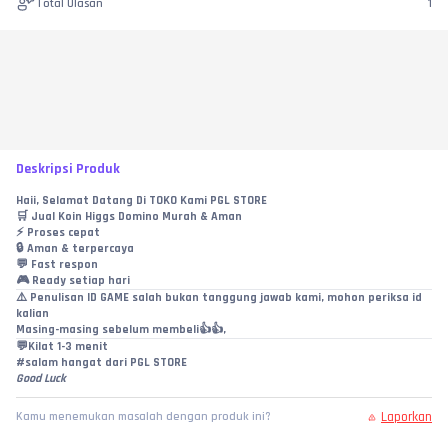
Total Ulasan
1
Deskripsi Produk
Haii, Selamat Datang Di TOKO Kami PGL STORE
🛒 Jual Koin Higgs Domino Murah & Aman
⚡ Proses cepat
🔒 Aman & terpercaya
💬 Fast respon
🎮 Ready setiap hari
⚠️ Penulisan ID GAME salah bukan tanggung jawab kami, mohon periksa id 
kalian
Masing-masing sebelum membeli👍👍,
💬Kilat 1-3 menit
#salam hangat dari PGL STORE
Good Luck
Laporkan
Kamu menemukan masalah dengan produk ini?