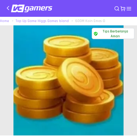
Home
Top Up Game Higgs Games Island
600M Koin Emas-D
Tips Berbelanja
Aman