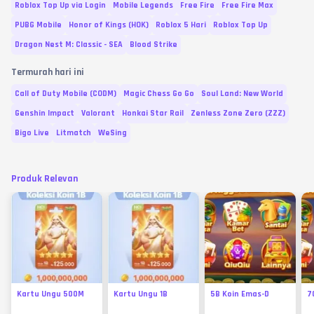
Roblox Top Up via Login
Mobile Legends
Free Fire
Free Fire Max
PUBG Mobile
Honor of Kings (HOK)
Roblox 5 Hari
Roblox Top Up
Dragon Nest M: Classic - SEA
Blood Strike
Termurah hari ini
Call of Duty Mobile (CODM)
Magic Chess Go Go
Soul Land: New World
Genshin Impact
Valorant
Honkai Star Rail
Zenless Zone Zero (ZZZ)
Bigo Live
Litmatch
WeSing
Produk Relevan
Kartu Ungu 500M
Kartu Ungu 1B
5B Koin Emas-D
7