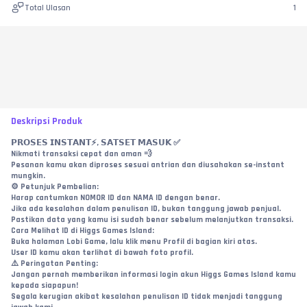
Total Ulasan
1
Deskripsi Produk
𝗣𝗥𝗢𝗦𝗘𝗦 𝗜𝗡𝗦𝗧𝗔𝗡𝗧⚡, 𝗦𝗔𝗧𝗦𝗘𝗧 𝗠𝗔𝗦𝗨𝗞 ✅
Nikmati transaksi cepat dan aman 💨
Pesanan kamu akan diproses sesuai antrian dan diusahakan se-instant 
mungkin.
⚙️ Petunjuk Pembelian:
Harap cantumkan NOMOR ID dan NAMA ID dengan benar.
Jika ada kesalahan dalam penulisan ID, bukan tanggung jawab penjual.
Pastikan data yang kamu isi sudah benar sebelum melanjutkan transaksi.
Cara Melihat ID di Higgs Games Island:
Buka halaman Lobi Game, lalu klik menu Profil di bagian kiri atas.
User ID kamu akan terlihat di bawah foto profil.
⚠️ Peringatan Penting:
Jangan pernah memberikan informasi login akun Higgs Games Island kamu 
kepada siapapun!
Segala kerugian akibat kesalahan penulisan ID tidak menjadi tanggung 