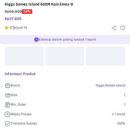
Higgs Games Island
600M Koin Emas-D
Rp
90.000
58
%
Rp
37.800
0
Terjual
19
Estimasi dikirim paling lambat 1 menit
Informasi Produk
Brand
Higgs Games Island
Stok
1
Min. Order
1
Waktu Proses
±
1 menit
Transaksi Sukses
100
%