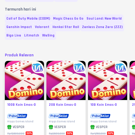
Termurah hari ini
Call of Duty Mobile (CODM)
Magic Chess Go Go
Soul Land: New World
Genshin Impact
Valorant
Honkai Star Rail
Zenless Zone Zero (ZZZ)
Bigo Live
Litmatch
WeSing
Produk Relevan
100B Koin Emas-D
20B Koin Emas-D
10B Koin Emas-D
2
Higgs Games Island
Higgs Games Island
Higgs Games Island
Hi
VESPER
VESPER
VESPER
50
%
50
%
50
%
Rp12.500.000
Rp2.500.000
Rp1.250.000
Rp