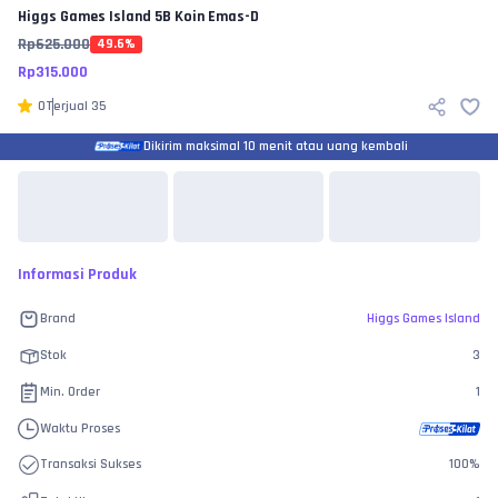
Higgs Games Island
5B Koin Emas-D
Rp
625.000
49.6
%
Rp
315.000
0
Terjual
35
Dikirim maksimal 10 menit atau uang kembali
Informasi Produk
Brand
Higgs Games Island
Stok
3
Min. Order
1
Waktu Proses
Transaksi Sukses
100
%