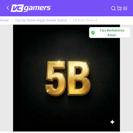
Home
Top Up Game Higgs Games Island
5B Koin Emas-D
Tips Berbelanja
Aman