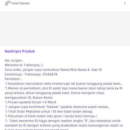
Total Ulasan
1
Deskripsi Produk
Hai Jurgan..
Welcome to Tretanpay :)
Cara order, jangan lupa cantumkan Nama/Nick Name &  User ID
Contohnya : Tretanpay, 12345678
Perhatian :
*) Kesalahan menuliskan data (nama/user id) bukan tanggung jawab kami..
*) Mohon di perhatikan, jika ID salah tapi nama benar akan tetap terisi ke ID 
yang tertulis, diluar tanggung jawab kami. Karna mengirim chips 
menggunakan ID, Bukan Nama.
*) Proses apabila lancar 1-5 Menit
*) Jangan lupa konfirmasi "Selesai" apabila diamond sudah masuk..
*) 1 Kali Order Maksimal untuk 1 ID dan tidak boleh dibagi.
*) Penulisan id tidak boleh ada spasi / tanda baca lainnya..!
*)  Tidak menerima ID higgs dengan awalan angka "0", jika memaksa untuk 
membeli ke ID dengan kriteria yang disebutkan maka kemungkinan salah isi 