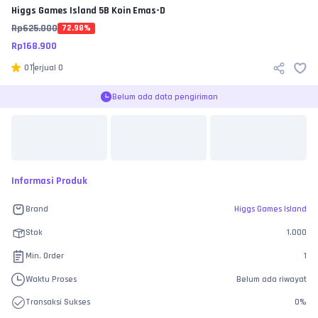
Higgs Games Island
5B Koin Emas-D
Rp
625.000
72.98
%
Rp
168.900
0
Terjual
0
Belum ada data pengiriman
Informasi Produk
Brand
Higgs Games Island
Stok
1.000
Min. Order
1
Waktu Proses
Belum ada riwayat
Transaksi Sukses
0
%