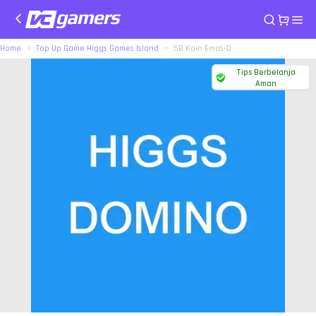
Home
Top Up Game Higgs Games Island
5B Koin Emas-D
Tips Berbelanja
Aman