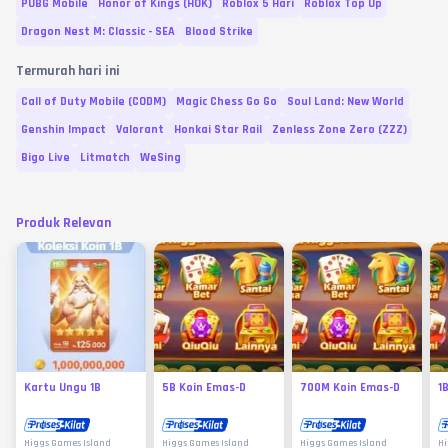
PUBG Mobile
Honor of Kings (HOK)
Roblox 5 Hari
Roblox Top Up
Dragon Nest M: Classic - SEA
Blood Strike
Termurah hari ini
Call of Duty Mobile (CODM)
Magic Chess Go Go
Soul Land: New World
Genshin Impact
Valorant
Honkai Star Rail
Zenless Zone Zero (ZZZ)
Bigo Live
Litmatch
WeSing
Produk Relevan
Kartu Ungu 1B
5B Koin Emas-D
700M Koin Emas-D
1
Higgs Games Island
Higgs Games Island
Higgs Games Island
Hi