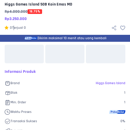
Higgs Games Island
50B Koin Emas MD
Rp
4.000.000
18.75
%
Rp
3.250.000
0
Terjual
0
Dikirim maksimal 10 menit atau uang kembali
Informasi Produk
Brand
Higgs Games Island
Stok
1
Min. Order
1
Waktu Proses
Transaksi Sukses
0
%