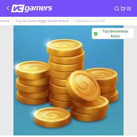
Home
Top Up Game Higgs Games Island
50B Koin Emas MD
Tips Berbelanja
Aman