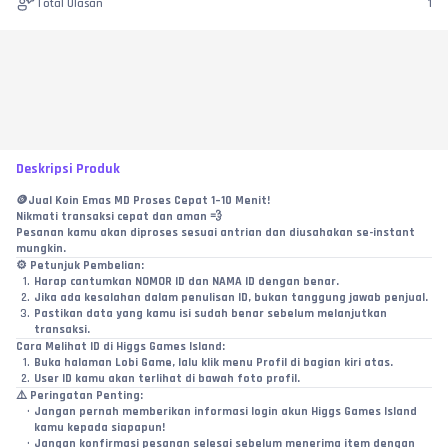
Total Ulasan
1
Deskripsi Produk
🪙Jual Koin Emas MD Proses Cepat 1–10 Menit!
Nikmati transaksi cepat dan aman 💨
Pesanan kamu akan diproses sesuai antrian dan diusahakan se-instant 
mungkin.
⚙️ 
Petunjuk Pembelian:
Harap cantumkan NOMOR ID dan NAMA ID dengan benar.
Jika ada kesalahan dalam penulisan ID, bukan tanggung jawab penjual.
Pastikan data yang kamu isi sudah benar sebelum melanjutkan 
transaksi.
Cara Melihat ID di Higgs Games Island:
Buka halaman Lobi Game, lalu klik menu Profil di bagian kiri atas.
User ID kamu akan terlihat di bawah foto profil.
⚠️ 
Peringatan Penting:
Jangan pernah memberikan informasi login akun Higgs Games Island 
kamu kepada siapapun!
Jangan konfirmasi pesanan selesai sebelum menerima item dengan 