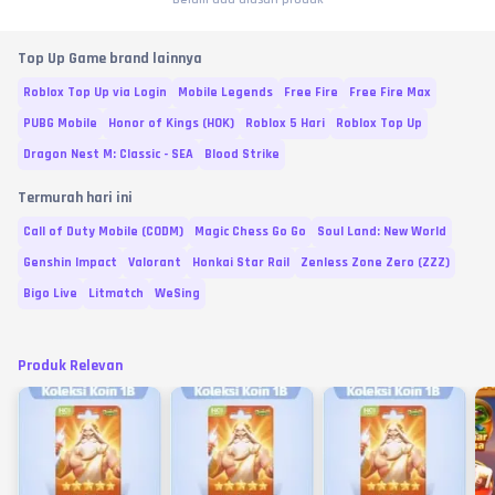
Top Up Game brand lainnya
Roblox Top Up via Login
Mobile Legends
Free Fire
Free Fire Max
PUBG Mobile
Honor of Kings (HOK)
Roblox 5 Hari
Roblox Top Up
Dragon Nest M: Classic - SEA
Blood Strike
Termurah hari ini
Call of Duty Mobile (CODM)
Magic Chess Go Go
Soul Land: New World
Genshin Impact
Valorant
Honkai Star Rail
Zenless Zone Zero (ZZZ)
Bigo Live
Litmatch
WeSing
Produk Relevan