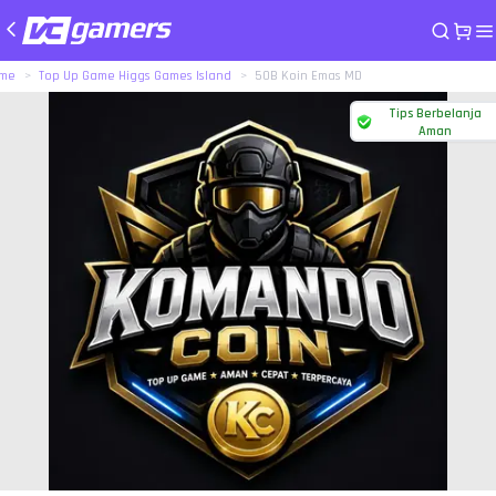
me
Top Up Game Higgs Games Island
50B Koin Emas MD
Tips Berbelanja
Aman