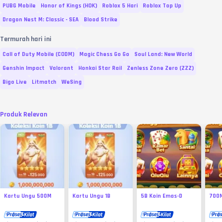
PUBG Mobile
Honor of Kings (HOK)
Roblox 5 Hari
Roblox Top Up
Dragon Nest M: Classic - SEA
Blood Strike
Termurah hari ini
Call of Duty Mobile (CODM)
Magic Chess Go Go
Soul Land: New World
Genshin Impact
Valorant
Honkai Star Rail
Zenless Zone Zero (ZZZ)
Bigo Live
Litmatch
WeSing
Produk Relevan
Kartu Ungu 500M
Kartu Ungu 1B
5B Koin Emas-D
700M