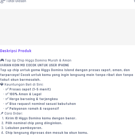
Total Ulasan
1
Deskripsi Produk
🎮 Top Up Chip Higgs Domino Murah & Aman
VA
RIAN KOIN MD COCOK UNTUK USER IPHONE
Top up chip untuk game Higgs Domino Island dengan proses cepat, aman, dan 
terpercaya! Cocok untuk kamu yang ingin langsung main tanpa ribet dan tanpa 
takut akun bermasalah.
💎 Keuntungan Beli di Sini:
✅ Proses cepat (1–5 menit)
✅ 100% Aman & Legal
✅ Harga bersaing & terjangkau
✅ Bisa request nominal sesuai kebutuhan
✅ Pelayanan ramah & responsif
📌 Cara Order:
Kirim ID Higgs Domino kamu dengan benar.
Pilih nominal chip yang diinginkan.
Lakukan pembayaran.
Chip langsung diproses dan masuk ke akun kamu.