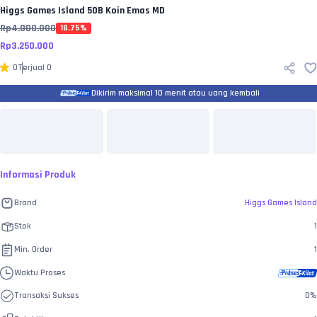
Higgs Games Island
50B Koin Emas MD
Rp
4.000.000
18.75
%
Rp
3.250.000
0
Terjual
0
Dikirim maksimal 10 menit atau uang kembali
Informasi Produk
Brand
Higgs Games Island
Stok
1
Min. Order
1
Waktu Proses
Transaksi Sukses
0
%