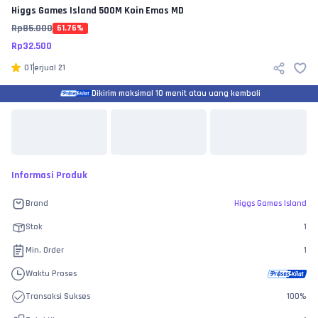
Higgs Games Island
500M Koin Emas MD
Rp
85.000
61.76
%
Rp
32.500
0
Terjual
21
Dikirim maksimal 10 menit atau uang kembali
Informasi Produk
Brand
Higgs Games Island
Stok
1
Min. Order
1
Waktu Proses
Transaksi Sukses
100
%