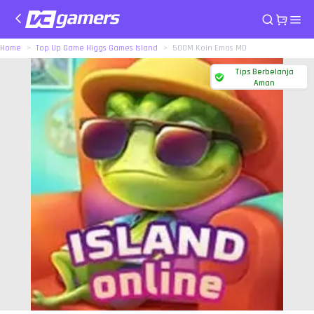
Home
Top Up Game Higgs Games Island
500M Koin Emas MD
Tips Berbelanja
Aman