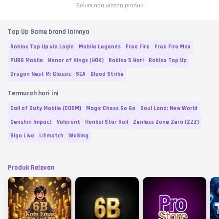
Belum ada ulasan produk
Top Up Game brand lainnya
Roblox Top Up via Login
Mobile Legends
Free Fire
Free Fire Max
PUBG Mobile
Honor of Kings (HOK)
Roblox 5 Hari
Roblox Top Up
Dragon Nest M: Classic - SEA
Blood Strike
Termurah hari ini
Call of Duty Mobile (CODM)
Magic Chess Go Go
Soul Land: New World
Genshin Impact
Valorant
Honkai Star Rail
Zenless Zone Zero (ZZZ)
Bigo Live
Litmatch
WeSing
Produk Relevan