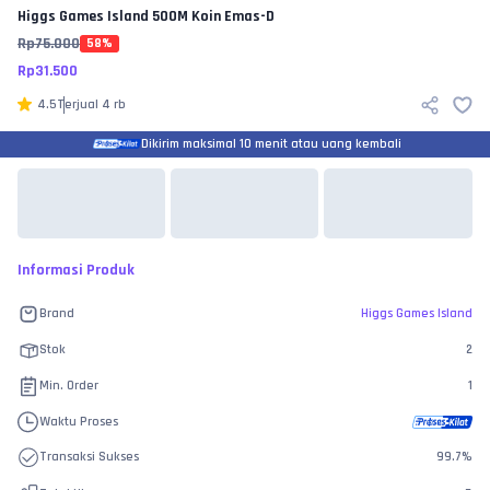
Higgs Games Island
500M Koin Emas-D
Rp
75.000
58
%
Rp
31.500
4.5
Terjual
4 rb
Dikirim maksimal 10 menit atau uang kembali
Informasi Produk
Brand
Higgs Games Island
Stok
2
Min. Order
1
Waktu Proses
Transaksi Sukses
99.7
%