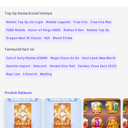
Top Up Game brand lainnya
Roblox Top Up via Login
Mobile Legends
Free Fire
Free Fire Max
PUBG Mobile
Honor of Kings (HOK)
Roblox 5 Hari
Roblox Top Up
Dragon Nest M: Classic - SEA
Blood Strike
Termurah hari ini
Call of Duty Mobile (CODM)
Magic Chess Go Go
Soul Land: New World
Genshin Impact
Valorant
Honkai Star Rail
Zenless Zone Zero (ZZZ)
Bigo Live
Litmatch
WeSing
Produk Relevan