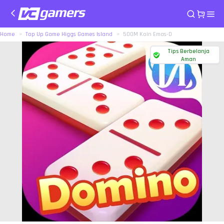
Home
Top Up Game Higgs Games Island
500M Koin Emas-D
Tips Berbelanja
Aman