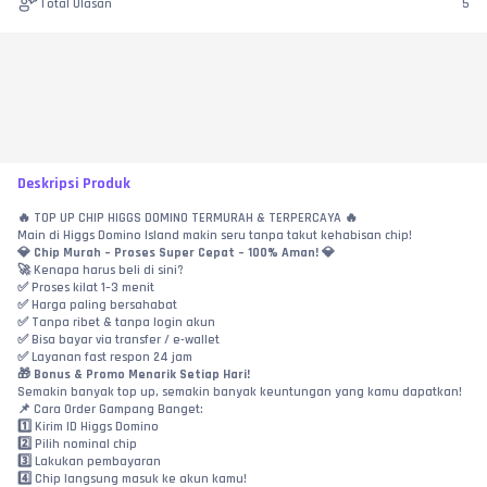
Total Ulasan
5
Deskripsi Produk
🔥 TOP UP CHIP HIGGS DOMINO TERMURAH & TERPERCAYA 🔥
Main di Higgs Domino Island makin seru tanpa takut kehabisan chip!
💎 
Chip Murah – Proses Super Cepat – 100% Aman!
 💎
🚀 Kenapa harus beli di sini?
✅ Proses kilat 1–3 menit
✅ Harga paling bersahabat
✅ Tanpa ribet & tanpa login akun
✅ Bisa bayar via transfer / e-wallet
✅ Layanan fast respon 24 jam
🎁 
Bonus & Promo Menarik Setiap Hari!
Semakin banyak top up, semakin banyak keuntungan yang kamu dapatkan!
📌 Cara Order Gampang Banget:
1️⃣ Kirim ID Higgs Domino
2️⃣ Pilih nominal chip
3️⃣ Lakukan pembayaran
4️⃣ Chip langsung masuk ke akun kamu!