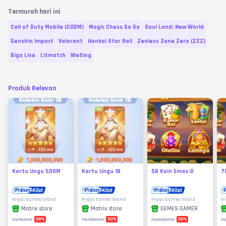
Termurah hari ini
Call of Duty Mobile (CODM)
Magic Chess Go Go
Soul Land: New World
Genshin Impact
Valorant
Honkai Star Rail
Zenless Zone Zero (ZZZ)
Bigo Live
Litmatch
WeSing
Produk Relevan
Kartu Ungu 500M
Kartu Ungu 1B
5B Koin Emas-D
7
Higgs Games Island
Higgs Games Island
Higgs Games Island
Hi
Matrix store
Matrix store
GEMES GAMER
58
%
50
%
50
%
Rp75.000
Rp125.000
Rp625.000
R