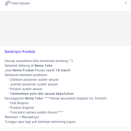
Total Ulasan
1
Deskripsi Produk
(Harap sesuaikan teks bertanda bintang **)
Selamat datang di 
Nama Toko
Jual 
Nama Produk
 Proses cepat 
1-5 menit
Sebelum membeli pastikan:
Catatan pesanan sudah sesuai
Jumlah pesanan sudah sesuai
Produk sudah sesuai
Tambahkan poin lain sesuai kebutuhan
Keunggulan 
Nama Toko
: ****Harap sesuaikan bagian ini. Contoh:
Fast Respon
Produk Original
Transaksi sukses sudah ribuan****
Membeli = Menyetujui
Tunggu apa lagi yuk belanja sekarang jugaa