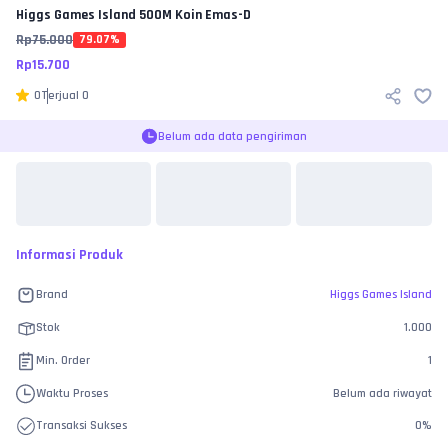
Higgs Games Island
500M Koin Emas-D
Rp
75.000
79.07
%
Rp
15.700
0
Terjual
0
Belum ada data pengiriman
Informasi Produk
Brand
Higgs Games Island
Stok
1.000
Min. Order
1
Waktu Proses
Belum ada riwayat
Transaksi Sukses
0
%