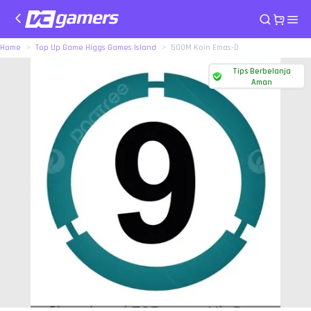
Home
Top Up Game Higgs Games Island
500M Koin Emas-D
Tips Berbelanja
Aman