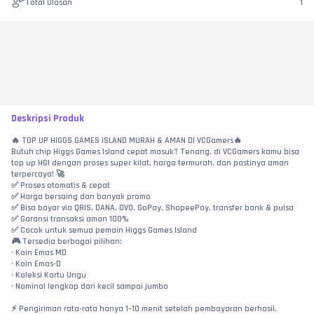
Total Ulasan
1
Deskripsi Produk
🔥 TOP UP HIGGS GAMES ISLAND MURAH & AMAN DI VCGamers🔥
Butuh chip Higgs Games Island cepat masuk? Tenang, di VCGamers kamu bisa 
top up HGI dengan proses super kilat, harga termurah, dan pastinya aman 
terpercaya! 🚀
✅ Proses otomatis & cepat
✅ Harga bersaing dan banyak promo
✅ Bisa bayar via QRIS, DANA, OVO, GoPay, ShopeePay, transfer bank & pulsa
✅ Garansi transaksi aman 100%
✅ Cocok untuk semua pemain Higgs Games Island
🎮 Tersedia berbagai pilihan:
• Koin Emas MD
• Koin Emas-D
• Koleksi Kartu Ungu
• Nominal lengkap dari kecil sampai jumbo
⚡ Pengiriman rata-rata hanya 1–10 menit setelah pembayaran berhasil. 