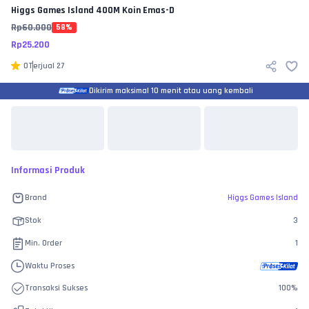
Higgs Games Island
400M Koin Emas-D
Rp
60.000
58
%
Rp
25.200
0
Terjual
27
Dikirim maksimal 10 menit atau uang kembali
Informasi Produk
Brand
Higgs Games Island
Stok
3
Min. Order
1
Waktu Proses
Transaksi Sukses
100
%