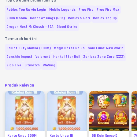
Top Up Game brand lainnya
Roblox Top Up via Login
Mobile Legends
Free Fire
Free Fire Max
PUBG Mobile
Honor of Kings (HOK)
Roblox 5 Hari
Roblox Top Up
Dragon Nest M: Classic - SEA
Blood Strike
Termurah hari ini
Call of Duty Mobile (CODM)
Magic Chess Go Go
Soul Land: New World
Genshin Impact
Valorant
Honkai Star Rail
Zenless Zone Zero (ZZZ)
Bigo Live
Litmatch
WeSing
Produk Relevan
Kartu Ungu 500M
Kartu Ungu 1B
5B Koin Emas-D
7