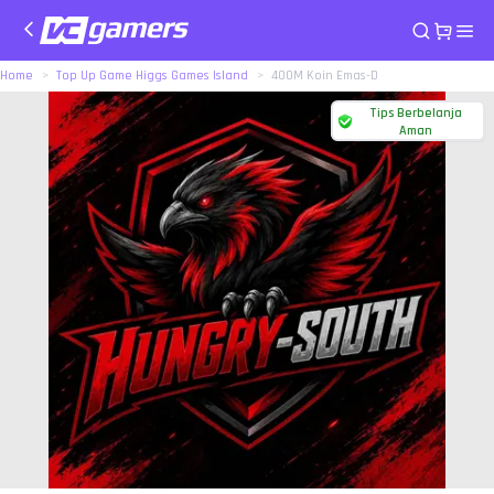
Home
Top Up Game Higgs Games Island
400M Koin Emas-D
Tips Berbelanja
Aman