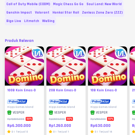
Call of Duty Mobile (CODM)
Magic Chess Go Go
Soul Land: New World
Genshin Impact
Valorant
Honkai Star Rail
Zenless Zone Zero (ZZZ)
Bigo Live
Litmatch
WeSing
Produk Relevan
100B Koin Emas-D
20B Koin Emas-D
10B Koin Emas-D
2
Higgs Games Island
Higgs Games Island
Higgs Games Island
Hi
VESPER
VESPER
VESPER
50
%
50
%
50
%
Rp12.500.000
Rp2.500.000
Rp1.250.000
Rp
Rp6.300.000
Rp1.260.000
Rp630.000
R
0
|
Terjual
0
0
|
Terjual
1
0
|
Terjual
14