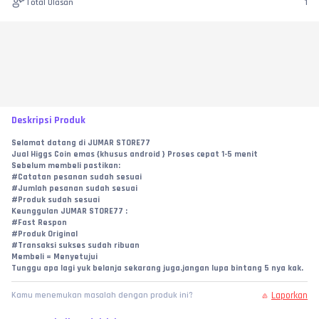
Total Ulasan
1
Deskripsi Produk
Selamat datang di JUMAR STORE77
Jual Higgs Coin emas {khusus android } Proses cepat 1-5 menit
Sebelum membeli pastikan:
#Catatan pesanan sudah sesuai
#Jumlah pesanan sudah sesuai
#Produk sudah sesuai
Keunggulan JUMAR STORE77 :
#Fast Respon
#Produk Original
#Transaksi sukses sudah ribuan
Membeli = Menyetujui
Tunggu apa lagi yuk belanja sekarang juga.jangan lupa bintang 5 nya kak.
Laporkan
Kamu menemukan masalah dengan produk ini?