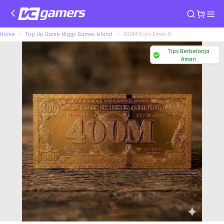
Home
Top Up Game Higgs Games Island
400M Koin Emas-D
Tips Berbelanja
Aman