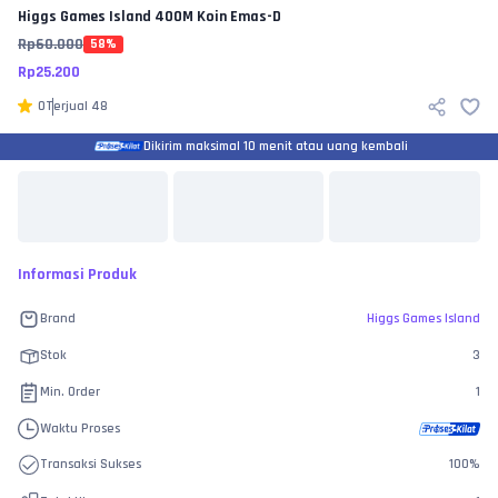
Higgs Games Island
400M Koin Emas-D
Rp
60.000
58
%
Rp
25.200
0
Terjual
48
Dikirim maksimal 10 menit atau uang kembali
Informasi Produk
Brand
Higgs Games Island
Stok
3
Min. Order
1
Waktu Proses
Transaksi Sukses
100
%