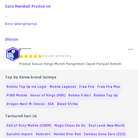
Cara Membeli Produk ini
...
Baca selengkapnya
Ulasan
B********
4 bulan yang lalu
Produk Sesuai Harga Murah Pengiriman Cepat Penjual Ramah
Top Up Game brand lainnya
Roblox Top Up via Login
Mobile Legends
Free Fire
Free Fire Max
PUBG Mobile
Honor of Kings (HOK)
Roblox 5 Hari
Roblox Top Up
Dragon Nest M: Classic - SEA
Blood Strike
Termurah hari ini
Call of Duty Mobile (CODM)
Magic Chess Go Go
Soul Land: New World
Genshin Impact
Valorant
Honkai Star Rail
Zenless Zone Zero (ZZZ)