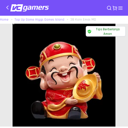
Home
Top Up Game Higgs Games Island
3B Koin Emas MD
Tips Berbelanja
Aman