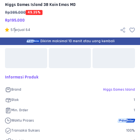
Higgs Games Island
3B Koin Emas MD
Rp
385.000
49.35
%
Rp
195.000
5
Terjual
64
Dikirim maksimal 10 menit atau uang kembali
Informasi Produk
Brand
Higgs Games Island
Stok
1
Min. Order
1
Waktu Proses
Transaksi Sukses
100
%