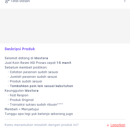
Total Ulasan
1
Deskripsi Produk
Selamat datang di 
Idostore
Jual Koin Resmi HGI Proses cepat 
1-5 menit
Sebelum membeli pastikan:
Catatan pesanan sudah sesuai
Jumlah pesanan sudah sesuai
Produk sudah sesuai
Tambahkan poin lain sesuai kebutuhan
Keunggulan 
Idostore
Fast Respon
Produk Original
Transaksi sukses sudah ribuan****
Membeli = Menyetujui
Tunggu apa lagi yuk belanja sekarang juga
Laporkan
Kamu menemukan masalah dengan produk ini?