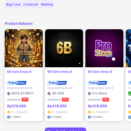
Bigo Live
Litmatch
WeSing
Produk Relevan
6B Koin Emas-D
6B Koin Emas-D
6B Koin Emas-D
6
Higgs Games Island
Higgs Games Island
Higgs Games Island
Hi
BOYS STORE77
SR COIN
Pro Store
50
%
50
%
50
%
Rp750.000
Rp750.000
Rp750.000
R
Rp378.000
Rp378.000
Rp378.000
R
0
|
Terjual
9
0
|
Terjual
2
0
|
Terjual
19
±
7 detik
±
5 detik
±
2 menit