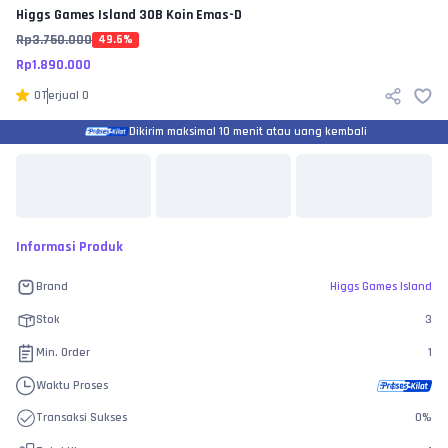
Higgs Games Island
30B Koin Emas-D
Rp
3.750.000
49.6
%
Rp
1.890.000
0
Terjual
0
Dikirim maksimal 10 menit atau uang kembali
Informasi Produk
Brand
Higgs Games Island
Stok
3
Min. Order
1
Waktu Proses
Transaksi Sukses
0
%