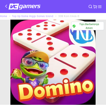
Home
Top Up Game Higgs Games Island
30B Koin Emas-D
Tips Berbelanja
Aman