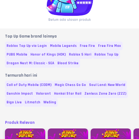
Belum ada ulasan produk
Top Up Game brand lainnya
Roblox Top Up via Login
Mobile Legends
Free Fire
Free Fire Max
PUBG Mobile
Honor of Kings (HOK)
Roblox 5 Hari
Roblox Top Up
Dragon Nest M: Classic - SEA
Blood Strike
Termurah hari ini
Call of Duty Mobile (CODM)
Magic Chess Go Go
Soul Land: New World
Genshin Impact
Valorant
Honkai Star Rail
Zenless Zone Zero (ZZZ)
Bigo Live
Litmatch
WeSing
Produk Relevan