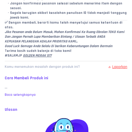
Jangan konfirmasi pesanan selesai sebelum menerima item dengan 
sesuai.
Segala kerugian akibat kesalahan penulisan ID tidak menjadi tanggung 
jawab kami.
✅ 
Dengan membeli, berarti kamu telah menyetujui semua ketentuan di 
atas.
Jika Pesanan anda Belum Masuk, Mohon Konfirmasi Ke Ruang Obrolan TOKO Kami
Dan Jangan Pernah Lupa Memberikan Bintang / Ulasan Terbaik ANDA
KEPUASAN PELANGGAN ADALAH PRIORITAS KAMI...
Good Luck Semoga Anda Selalu Di berikan Keberuntungan Dalam Bermain
Terima kasih sudah belanja di toko kami!
#SALAMJP 
GOLDEN MERAK 577
Laporkan
Kamu menemukan masalah dengan produk ini?
Cara Membeli Produk ini
...
Baca selengkapnya
Ulasan