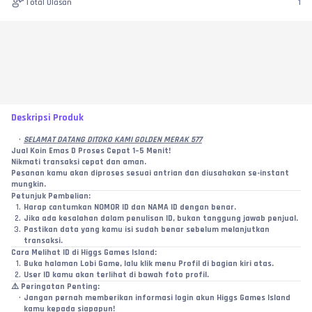
Total Ulasan
1
Deskripsi Produk
SELAMAT DATANG DITOKO KAMI GOLDEN MERAK 577
Jual Koin Emas D Proses Cepat 1–5 Menit!
Nikmati transaksi cepat dan aman.
Pesanan kamu akan diproses sesuai antrian dan diusahakan se-instant 
mungkin.
Petunjuk Pembelian:
Harap cantumkan NOMOR ID dan NAMA ID dengan benar.
Jika ada kesalahan dalam penulisan ID, bukan tanggung jawab penjual.
Pastikan data yang kamu isi sudah benar sebelum melanjutkan 
transaksi.
Cara Melihat ID di Higgs Games Island:
Buka halaman Lobi Game, lalu klik menu Profil di bagian kiri atas.
User ID kamu akan terlihat di bawah foto profil.
⚠️ 
Peringatan Penting:
Jangan pernah memberikan informasi login akun Higgs Games Island 
kamu kepada siapapun!