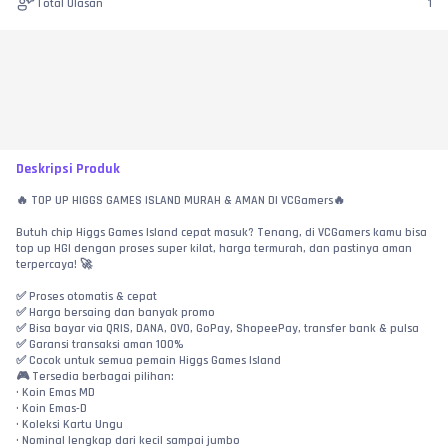
Total Ulasan
1
Deskripsi Produk
🔥 TOP UP HIGGS GAMES ISLAND MURAH & AMAN DI VCGamers🔥
Butuh chip Higgs Games Island cepat masuk? Tenang, di VCGamers kamu bisa 
top up HGI dengan proses super kilat, harga termurah, dan pastinya aman 
terpercaya! 🚀
✅ Proses otomatis & cepat
✅ Harga bersaing dan banyak promo
✅ Bisa bayar via QRIS, DANA, OVO, GoPay, ShopeePay, transfer bank & pulsa
✅ Garansi transaksi aman 100%
✅ Cocok untuk semua pemain Higgs Games Island
🎮 Tersedia berbagai pilihan:
• Koin Emas MD
• Koin Emas-D
• Koleksi Kartu Ungu
• Nominal lengkap dari kecil sampai jumbo