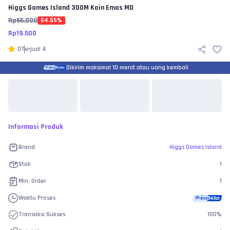
Higgs Games Island
300M Koin Emas MD
Rp
55.000
64.55
%
Rp
19.500
0
Terjual
4
Dikirim maksimal 10 menit atau uang kembali
Informasi Produk
Brand
Higgs Games Island
Stok
1
Min. Order
1
Waktu Proses
Transaksi Sukses
100
%