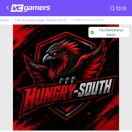
Home
Top Up Game Higgs Games Island
300M Koin Emas MD
Tips Berbelanja
Aman