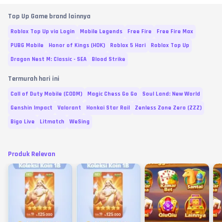
Top Up Game brand lainnya
Roblox Top Up via Login
Mobile Legends
Free Fire
Free Fire Max
PUBG Mobile
Honor of Kings (HOK)
Roblox 5 Hari
Roblox Top Up
Dragon Nest M: Classic - SEA
Blood Strike
Termurah hari ini
Call of Duty Mobile (CODM)
Magic Chess Go Go
Soul Land: New World
Genshin Impact
Valorant
Honkai Star Rail
Zenless Zone Zero (ZZZ)
Bigo Live
Litmatch
WeSing
Produk Relevan