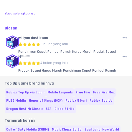
...
Baca selengkapnya
Ulasan
williyan dastiawan
2 bulan yang lalu
Pengiriman Cepat Penjual Ramah Harga Murah Produk Sesuai
M********
4 bulan yang lalu
Produk Sesuai Harga Murah Pengiriman Cepat Penjual Ramah
Top Up Game brand lainnya
Roblox Top Up via Login
Mobile Legends
Free Fire
Free Fire Max
PUBG Mobile
Honor of Kings (HOK)
Roblox 5 Hari
Roblox Top Up
Dragon Nest M: Classic - SEA
Blood Strike
Termurah hari ini
Call of Duty Mobile (CODM)
Magic Chess Go Go
Soul Land: New World