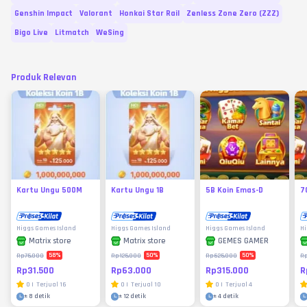
Genshin Impact
Valorant
Honkai Star Rail
Zenless Zone Zero (ZZZ)
Bigo Live
Litmatch
WeSing
Produk Relevan
Kartu Ungu 500M
Kartu Ungu 1B
5B Koin Emas-D
7
Higgs Games Island
Higgs Games Island
Higgs Games Island
Hi
Matrix store
Matrix store
GEMES GAMER
58
%
50
%
50
%
Rp75.000
Rp125.000
Rp625.000
R
Rp31.500
Rp63.000
Rp315.000
R
0
|
Terjual
16
0
|
Terjual
10
0
|
Terjual
4
±
8 detik
±
12 detik
±
4 detik