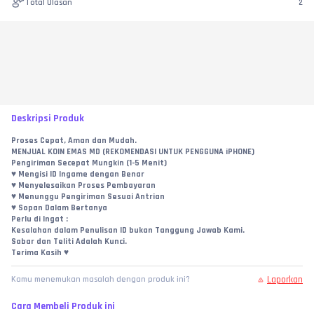
Total Ulasan
2
Deskripsi Produk
Proses Cepat, Aman dan Mudah.
MENJUAL KOIN EMAS MD (REKOMENDASI UNTUK PENGGUNA iPHONE)
Pengiriman Secepat Mungkin (1-5 Menit)
♥︎ Mengisi ID Ingame dengan Benar
♥︎ Menyelesaikan Proses Pembayaran
♥︎ Menunggu Pengiriman Sesuai Antrian
♥︎ Sopan Dalam Bertanya
Perlu di Ingat :
Kesalahan dalam Penulisan ID bukan Tanggung Jawab Kami.
Sabar dan Teliti Adalah Kunci.
Terima Kasih ♥︎
Laporkan
Kamu menemukan masalah dengan produk ini?
Cara Membeli Produk ini