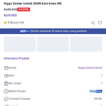
Higgs Games Island
300M Koin Emas MD
Rp
55.000
64.55
%
Rp
19.500
5
Terjual
592
Dikirim maksimal 10 menit atau uang kembali
Informasi Produk
Brand
Higgs Games Island
Stok
1
Min. Order
1
Waktu Proses
Transaksi Sukses
99.8
%