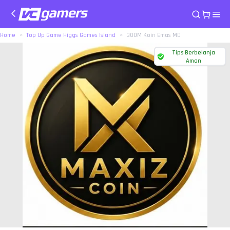
Home
Top Up Game Higgs Games Island
300M Koin Emas MD
Tips Berbelanja
Aman