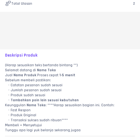
Total Ulasan
2
Deskripsi Produk
(Harap sesuaikan teks bertanda bintang **)
Selamat datang di 
Nama Toko
Jual 
Nama Produk
 Proses cepat 
1-5 menit
Sebelum membeli pastikan:
Catatan pesanan sudah sesuai
Jumlah pesanan sudah sesuai
Produk sudah sesuai
Tambahkan poin lain sesuai kebutuhan
Keunggulan 
Nama Toko
: ****Harap sesuaikan bagian ini. Contoh:
Fast Respon
Produk Original
Transaksi sukses sudah ribuan****
Membeli = Menyetujui
Tunggu apa lagi yuk belanja sekarang jugaa