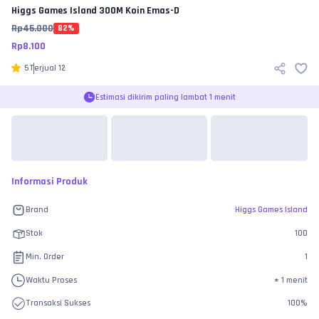
Higgs Games Island
300M Koin Emas-D
Rp
45.000
82
%
Rp
8.100
5
Terjual
12
Estimasi dikirim paling lambat 1 menit
Informasi Produk
Brand
Higgs Games Island
Stok
100
Min. Order
1
Waktu Proses
±
1 menit
Transaksi Sukses
100
%