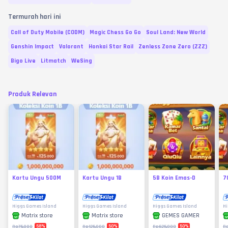
Termurah hari ini
Call of Duty Mobile (CODM)
Magic Chess Go Go
Soul Land: New World
Genshin Impact
Valorant
Honkai Star Rail
Zenless Zone Zero (ZZZ)
Bigo Live
Litmatch
WeSing
Produk Relevan
Kartu Ungu 500M
Kartu Ungu 1B
5B Koin Emas-D
7
Higgs Games Island
Higgs Games Island
Higgs Games Island
Hi
Matrix store
Matrix store
GEMES GAMER
58
%
50
%
50
%
Rp75.000
Rp125.000
Rp625.000
R