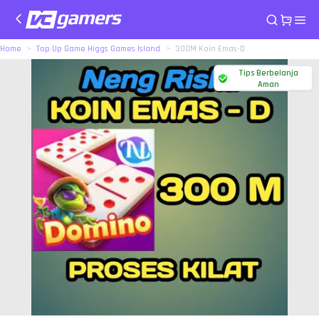
Home
Top Up Game Higgs Games Island
300M Koin Emas-D
Tips Berbelanja
Aman